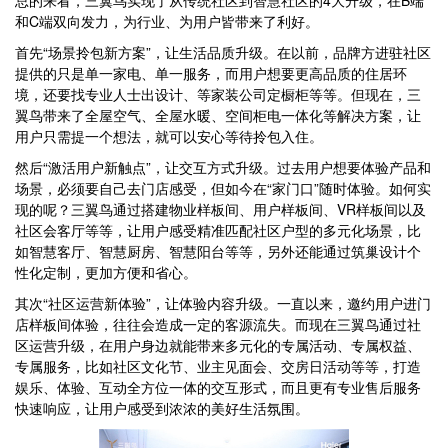
总的来看，三翼鸟实现了从传统社区到智慧社区的4大升级，在B端
和C端双向发力，为行业、为用户皆带来了利好。
首先“场景拎包新方案”，让生活品质升级。在以前，品牌方进驻社区
提供的只是单一家电、单一服务，而用户想要更高品质的住居环
境，还要找专业人士出设计、等家装公司定橱柜等等。但现在，三
翼鸟带来了全屋空气、全屋水暖、空间柜电一体化等解决方案，让
用户只需提一个想法，就可以安心等待拎包入住。
然后“激活用户新触点”，让交互方式升级。过去用户想要体验产品和
场景，必须要自己去门店感受，但如今在“家门口”随时体验。如何实
现的呢？三翼鸟通过搭建物业样板间、用户样板间、VR样板间以及
社区会客厅等等，让用户感受精准匹配社区户型的多元化场景，比
如智慧客厅、智慧厨房、智慧阳台等等，另外还能通过筑巢设计个
性化定制，更加方便和省心。
其次“社区运营新体验”，让体验内容升级。一直以来，邀约用户进门
店样板间体验，往往会造成一定的客源流失。而现在三翼鸟通过社
区运营升级，在用户身边就能带来多元化的专属活动、专属权益、
专属服务，比如社区文化节、业主见面会、交房日活动等等，打造
娱乐、体验、互动全方位一体的交互形式，而且更有专业售后服务
快速响应，让用户感受到浓浓的美好生活氛围。