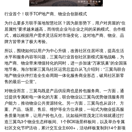
行业首个！联手TOP地产商、物业合创新模式
为什么要多方联手落地智慧社区？因为新形势下，用户对房屋的“住
居属性”要求越来越高，而传统企业与企业之间的采购模式、合作模
式，难以根据用户需求灵活应对市场变化，这对地产商、物业、品
牌方皆带来了极大考验。
所以，围绕如何以用户为中心升级，改善社区住居环境，提高生活
水平和服务内容等问题，三翼鸟行业首创社区新模式落地战略，为
地产商、物业带来增值转化的同时，进一步加速“万家筑巢”的全国落
地节奏。海尔智家三翼鸟社区运营总监白从飞介绍到：“三翼鸟联合
地产物业伙伴打造全生命周期一体化服务商业形态，破局社区新零
售的最后一公里”。
对物业而言，三翼鸟既是产品供应商也是拎包服务商。一方面，通
过提供专属柜电一体化的方案，联合物业以三翼鸟优势做强服务用
户能力，推动物业公共资源转化。另一方面，三翼鸟也从设计、方
案、产品、场景、售后、维护等全方位承接，一站式为物业提高服
务质量与效率，让用户拎包入住。比如福州世茂龙江玖锦就通过打
造三翼鸟3个物业生态样板间、1个BOX场景样板间，以及举办专属
社区文化节IP活动，累计交互业主600+，活动样板复制到14个新项