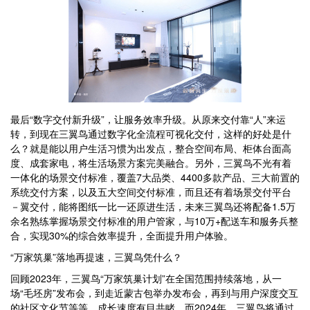
最后“数字交付新升级”，让服务效率升级。从原来交付靠“人”来运
转，到现在三翼鸟通过数字化全流程可视化交付，这样的好处是什
么？就是能以用户生活习惯为出发点，整合空间布局、柜体台面高
度、成套家电，将生活场景方案完美融合。另外，三翼鸟不光有着
一体化的场景交付标准，覆盖7大品类、4400多款产品、三大前置的
系统交付方案，以及五大空间交付标准，而且还有着场景交付平台
－翼交付，能将图纸一比一还原进生活，未来三翼鸟还将配备1.5万
余名熟练掌握场景交付标准的用户管家，与10万+配送车和服务兵整
合，实现30%的综合效率提升，全面提升用户体验。
“万家筑巢”落地再提速，三翼鸟凭什么？
回顾2023年，三翼鸟“万家筑巢计划”在全国范围持续落地，从一
场“毛坯房”发布会，到走近蒙古包举办发布会，再到与用户深度交互
的社区文化节等等，成长速度有目共睹。而2024年，三翼鸟将通过