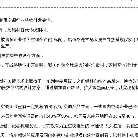
在家用空调行业持续引发关注。
部件，用铝材替代传统铜材。
被诸多企业作为空调生产的 标配 。铝虽然是常见金属中导热系数仅次
调生产。
因主要集中在两个方面：
，其战略地位不言而喻。我国作为全球最大的铜消费国，家用空调行业约
代铜 关键技术上取得了一系列重要突破，之前铝材面临的易腐蚀、换热
的换热器结构设计方案，通过增加管路数量、扩大散热面积等可以实现整
空调企业已有一定规模的 铝代铜 空调产品在售，一些国内空调企业已
器的房间空调器约占比40%至50%，韩国及东南亚地区在30%至40%
稳健。记者梳理发现，目前仅有万宝空调推出的 冰速侠 系列在售，其他
航天、汽车领域的应用及国内外家电企业规模化落地案例看，铝材并非劣