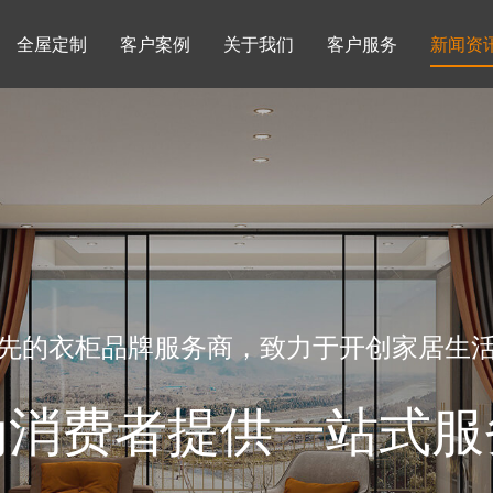
全屋定制
客户案例
关于我们
客户服务
新闻资
书柜系列
酒柜系列
企业文化
行业动态
书房
榻榻米房
品牌理念
产品知识
先的衣柜品牌服务商，致力于开创家居生
为消费者提供一站式服