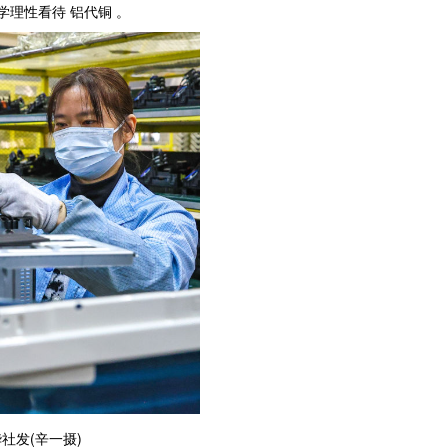
学理性看待 铝代铜 。
社发(辛一摄)