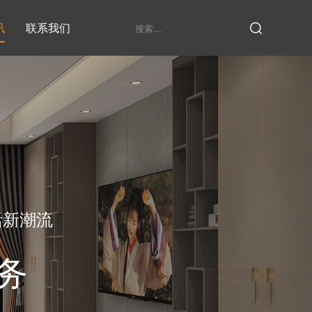
讯
联系我们
鞋柜系列
衣柜系列
家具定制厂家
发展历程
衣帽间
活新潮流
务