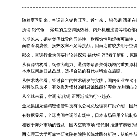
随着夏季到来，空调进入销售旺季。近年来， 铝代铜 话题
所谓 铝代铜 ，聚焦的是空调换热器、内外机连接管等核心
长期以来，铜材凭借优异的导热性、耐腐蚀性和焊接可靠性，
面临着易腐蚀、换热效率不足等挑战，因而之前较少用于空
那么，空调行业为何要讨论并探索 铝代铜 ?记者了解到，原
从资源结构看，铜作为电力、通信等诸多关键领域的重要原料
本承压问题日益凸显，选择合适的替代材料迫在眉睫。
从技术迭代看，经过多年的技术研发与实践，国内企业在 铝
材料改良技术，有效提升铝材的耐腐蚀性能和寿命;采用新型
从全球来看，空调 铝代铜 正逐渐成为行业趋势。
金龙集团龙锦精密铝管科技有限公司总经理郭广勋介绍，国外
有数据显示，全球房间空调器市场中，日本市场采用全铝制换热
相较于海外市场的普及，国内空调市场 铝代铜 推进节奏较为
西安理工大学可靠性研究院创院院长陈建民分析说，从航空