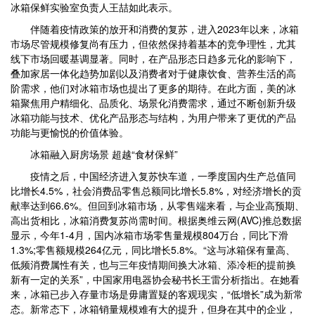
冰箱保鲜实验室负责人王喆如此表示。
伴随着疫情政策的放开和消费的复苏，进入2023年以来，冰箱
市场尽管规模修复尚有压力，但依然保持着基本的竞争理性，尤其
线下市场回暖基调显著。同时，在产品形态日趋多元化的影响下，
叠加家居一体化趋势加剧以及消费者对于健康饮食、营养生活的高
阶需求，他们对冰箱市场也提出了更多的期待。在此方面，美的冰
箱聚焦用户精细化、品质化、场景化消费需求，通过不断创新升级
冰箱功能与技术、优化产品形态与结构，为用户带来了更优的产品
功能与更愉悦的价值体验。
冰箱融入厨房场景 超越“食材保鲜”
疫情之后，中国经济进入复苏快车道，一季度国内生产总值同
比增长4.5%，社会消费品零售总额同比增长5.8%，对经济增长的贡
献率达到66.6%。但回到冰箱市场，从零售端来看，与企业高预期、
高出货相比，冰箱消费复苏尚需时间。根据奥维云网(AVC)推总数据
显示，今年1-4月，国内冰箱市场零售量规模804万台，同比下滑
1.3%;零售额规模264亿元，同比增长5.8%。“这与冰箱保有量高、
低频消费属性有关，也与三年疫情期间换大冰箱、添冷柜的提前换
新有一定的关系”，中国家用电器协会秘书长王雷分析指出。在她看
来，冰箱已步入存量市场是毋庸置疑的客观现实，“低增长”成为新常
态。新常态下，冰箱销量规模难有大的提升，但身在其中的企业，