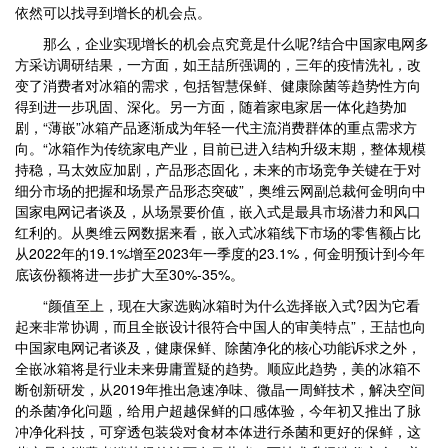
依然可以找寻到增长的机会点。
那么，企业实现增长的机会点究竟是什么呢?结合中国家电网多
方采访调研结果，一方面，如王喆所强调的，三年的疫情洗礼，改
变了消费者对冰箱的需求，包括智慧保鲜、健康除菌等趋势性方向
得到进一步巩固、深化。另一方面，随着家电家居一体化趋势加
剧，“薄嵌”冰箱产品逐渐成为年轻一代主流消费群体的重点需求方
向。“冰箱作为传统家电产业，目前已进入结构升级末期，整体规模
持稳，马太效应加剧，产品形态固化，未来的市场竞争关键在于对
细分市场的把握和场景产品形态突破”，奥维云网副总裁何金明向中
国家电网记者谈及，从场景要价值，嵌入式是最具市场潜力和风口
红利的。从奥维云网数据来看，嵌入式冰箱线下市场的零售额占比
从2022年的19.1%增至2023年一季度的23.1%，何金明预计到今年
底该份额将进一步扩大至30%-35%。
“颜值至上，现在大家选购冰箱时为什么选择嵌入式?因为它看
起来非常协调，而且全嵌设计很符合中国人的审美特点”，王喆也向
中国家电网记者谈及，健康保鲜、除菌净化的核心功能诉求之外，
全嵌冰箱将是行业未来毋庸置疑的趋势。顺应此趋势，美的冰箱不
断创新研发，从2019年推出急速净味、微晶一周鲜技术，解决空间
的杀菌净化问题，给用户超越保鲜的口感体验，今年初又推出了脉
冲净化科技，可穿透包装袋对食材本体进行杀菌和更好的保鲜，这