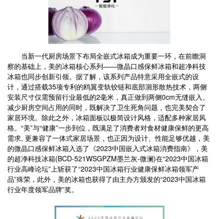
当新一代厨房场景下布局全嵌式冰箱成为重要一环，在前瞻洞
察的基础上，美的冰箱核心系列——微晶口感保鲜冰箱和超净科技
冰箱也同步创新引领。据了解，该系列产品特意采用全嵌式的设
计，通过搭载35项专利的鸥翼变轨铰链和底部洄形散热技术，两侧
安装尺寸仅需预留行业最低的2毫米，真正做到两侧0cm无缝嵌入。
减少厨房空间占用的同时，既解决了卫生死角问题，也完美契合了
家居环境。除此之外，冰箱面板以极简设计风格，适配多种家居风
格。“美”与“健康”一步到位，既满足了消费者对食材健康保鲜的更高
需求, 更兼容了一体式家居场景，也正因为设计、性能足够优越，美
的微晶口感保鲜冰箱入选了《2023中国嵌入式冰箱消费指南》，美
的超净科技冰箱(BCD-521WSGPZM墨兰灰-微澜)在“2023中国冰箱
行业高峰论坛”上斩获了“2023中国冰箱行业健康保鲜冰箱领军产
品”殊荣，此外，美的冰箱也获得了由主办方颁发的“2023中国冰箱
行业年度领军品牌”奖。