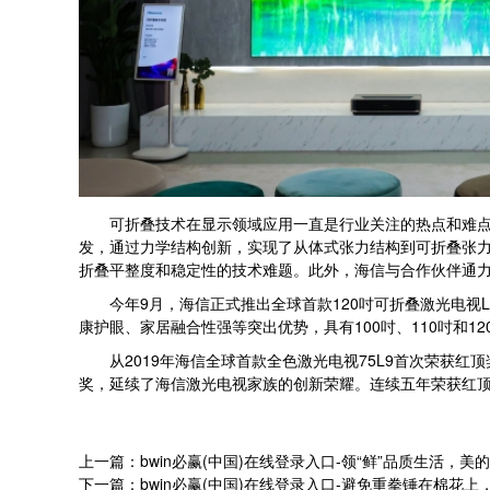
可折叠技术在显示领域应用一直是行业关注的热点和难点，
发，通过力学结构创新，实现了从体式张力结构到可折叠张
折叠平整度和稳定性的技术难题。此外，海信与合作伙伴通
今年9月，海信正式推出全球首款120吋可折叠激光电视L
康护眼、家居融合性强等突出优势，具有100吋、110吋和
从2019年海信全球首款全色激光电视75L9首次荣获红顶奖以
奖，延续了海信激光电视家族的创新荣耀。连续五年荣获红
上一篇：bwin必赢(中国)在线登录入口-领“鲜”品质生活，
下一篇：bwin必赢(中国)在线登录入口-避免重拳锤在棉花上，