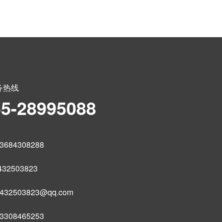
务热线
55-28995088
684308288
32503823
32503823@qq.com
308465253