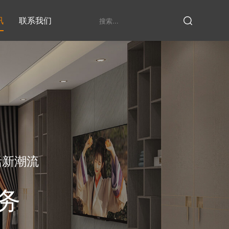
讯
联系我们
鞋柜系列
衣柜系列
家具定制厂家
发展历程
衣帽间
活新潮流
务