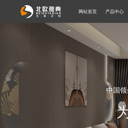
网站首页
产品中心
入墙整体衣柜
移门系列
公司简介
公司新闻
客厅柜
中国领