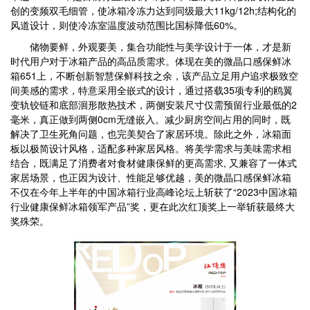
创的变频双毛细管，使冰箱冷冻力达到同级最大11kg/12h;结构化的
风道设计，则使冷冻室温度波动范围比国标降低60%。
储物要鲜，外观要美，集合功能性与美学设计于一体，才是新
时代用户对于冰箱产品的高品质需求。体现在美的微晶口感保鲜冰
箱651上，不断创新智慧保鲜科技之余，该产品立足用户追求极致空
间美感的需求，特意采用全嵌式的设计，通过搭载35项专利的鸥翼
变轨铰链和底部洄形散热技术，两侧安装尺寸仅需预留行业最低的2
毫米，真正做到两侧0cm无缝嵌入。减少厨房空间占用的同时，既
解决了卫生死角问题，也完美契合了家居环境。除此之外，冰箱面
板以极简设计风格，适配多种家居风格。将美学需求与美味需求相
结合，既满足了消费者对食材健康保鲜的更高需求, 又兼容了一体式
家居场景，也正因为设计、性能足够优越，美的微晶口感保鲜冰箱
不仅在今年上半年的中国冰箱行业高峰论坛上斩获了“2023中国冰箱
行业健康保鲜冰箱领军产品”奖，更在此次红顶奖上一举斩获最终大
奖殊荣。