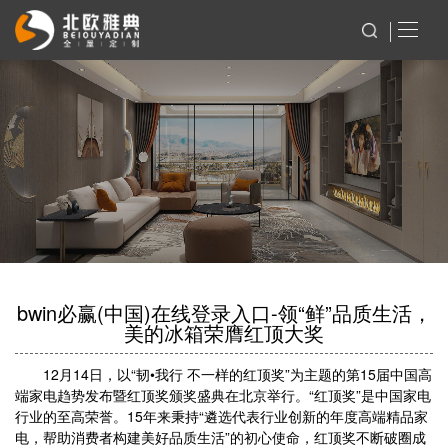
bwin必赢(中国)在线登录入口-领“鲜”品质生活，
美的冰箱荣膺红顶大奖
12月14日，以“韧•我行 不一样的红顶奖”为主题的第15届中国高
端家电趋势发布暨红顶奖颁奖盛典在北京举行。“红顶奖”是中国家电
行业的至高荣誉。15年来秉持“遴选代表行业创新的年度高端精品家
电，帮助消费者构建美好品质生活”的初心使命，红顶奖不断破圈成