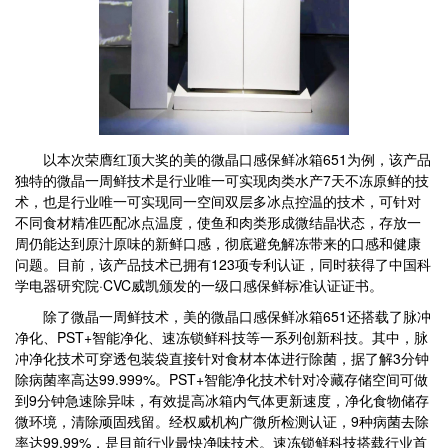
以本次荣膺红顶大奖的美的微晶口感保鲜冰箱651为例，该产品
独特的微晶一周鲜技术是行业唯一可实现肉类水产7天不冻原鲜的技
术，也是行业唯一可实现同一空间双层多冰点控温的技术，可针对
不同食材精准匹配冰点温度，使鱼和肉类形成微结晶状态，存放一
周仍能达到原汁原味的新鲜口感，彻底避免解冻带来的口感和健康
问题。目前，该产品技术已拥有123项专利认证，同时获得了中国科
学电器研究院·CVC威凯颁发的一级口感保鲜标准认证证书。
除了微晶一周鲜技术，美的微晶口感保鲜冰箱651还搭载了脉冲
净化、PST+智能净化、速冻锁鲜科技等一系列创新科技。其中，脉
冲净化技术可穿透包装袋直接针对食材本体进行除菌，据了解3分钟
除病菌率高达99.999%。PST+智能净化技术针对冷藏存储空间可做
到9分钟急速除异味，有效提高冰箱内气体更新速度，净化食物储存
微环境，清除顽固残留。经权威机构广微所检测认证，9种病菌去除
率达99.99%，是目前行业最快净味技术。速冻锁鲜科技搭载行业首