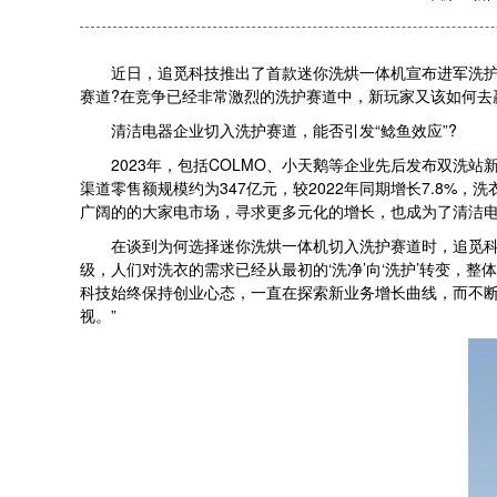
近日，追觅科技推出了首款迷你洗烘一体机宣布进军洗护赛道
赛道?在竞争已经非常激烈的洗护赛道中，新玩家又该如何去
清洁电器企业切入洗护赛道，能否引发“鲶鱼效应”?
2023年，包括COLMO、小天鹅等企业先后发布双洗站
渠道零售额规模约为347亿元，较2022年同期增长7.8%
广阔的的大家电市场，寻求更多元化的增长，也成为了清洁
在谈到为何选择迷你洗烘一体机切入洗护赛道时，追觅科技
级，人们对洗衣的需求已经从最初的‘洗净’向‘洗护’转变
科技始终保持创业心态，一直在探索新业务增长曲线，而不
视。”