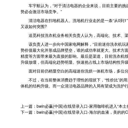
车宇航认为，“对于清洁电器的企业来说，目前主要的挑战
势必会激活市场竞争。”
清洁电器在扫地机器人、洗地机行业走的是一条“从0到1”
又该如何突围?
追觅科技洗衣机业务相关负责人认为，高端化、技术、渠
该负责人进一步向中国家电网解释，“目前迷你洗衣机玩家
势价值最大化并形成品牌壁垒，谁的成功率就更大。技术方面
精度等方面带来最为直接的影响。最后是渠道，目前洗衣机线上
升级放缓，但高端化趋势明显。快速抢占线上市场结构性升级
面对目前仍稍显空白的高端迷你洗烘一体机市场，多位分析
不过，在当前整体消费趋于理性的现状下，“性价比”的用
体机的结构升级。而一众清洁电器品牌的入局有望成为洗护行业
上一篇：bwin必赢(中国)在线登录入口-家用咖啡机进入“本土
下一篇：bwin必赢(中国)在线登录入口-海尔的血液，美的