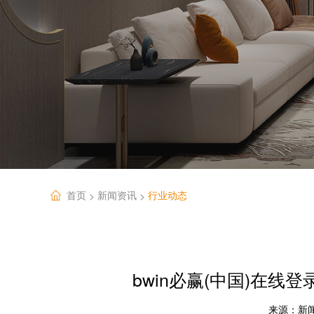
首页
新闻资讯
行业动态
>
>
bwin必赢(中国)在
来源：
新