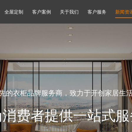
全屋定制
客户案例
关于我们
客户服务
新闻资
书柜系列
酒柜系列
企业文化
行业动态
书房
榻榻米房
品牌理念
产品知识
先的衣柜品牌服务商，致力于开创家居生
为消费者提供一站式服