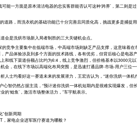
可能一方面是原本清洁电器的忠实客群能否认可这种‘跨界’，第二则是过
的道路，而洗衣机的基础功能已十分完善且同质化高，挑战更多是捕捉用户
道会是洗烘市场新入局者制胜的三大关键机会点。
的竞争主要集中在低端市场，中高端市场则缺乏产品支撑，这意味着在
，产品体验涉及到多个方面的技术路线，各有优劣，但背后核心是电器产
和线下渠道份额占比约为6:4，线上竞争激烈，但价格基本以3000元
机会，在线下市场以高端化布局突围，是迅速打通品牌-市场-用户三位一
人士均看好这一赛道未来的发展潜力，王宏吉认为，“迷你洗烘一体机作
户心智仍然占据主流，“预计迷你洗烘一体机短期内是很难实现爆发，但
的‘鲶鱼’，激活市场整体活力，”车宇航表示。
化”创新周期
的CT，家电企业进军医疗赛道为哪般？