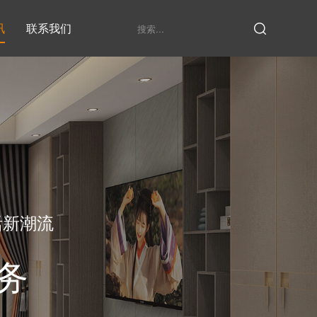
讯
联系我们
鞋柜系列
衣柜系列
家具定制厂家
发展历程
衣帽间
活新潮流
务