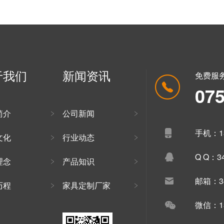
于我们
新闻资讯
免费服
07
简介
公司新闻
手机：13
文化
行业动态
Q Q：34
理念
产品知识
邮箱：34
历程
家具定制厂家
微信：13