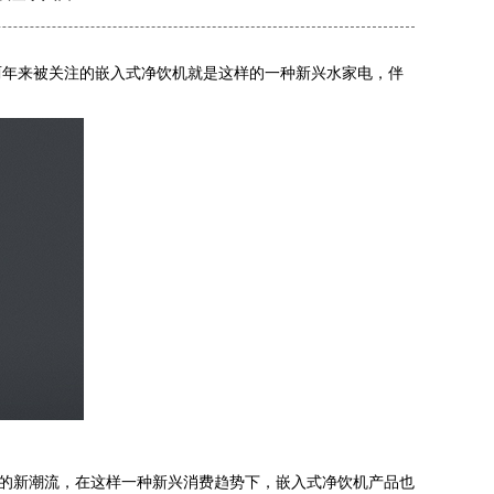
年来被关注的嵌入式净饮机就是这样的一种新兴水家电，伴
学的新潮流，在这样一种新兴消费趋势下，嵌入式净饮机产品也