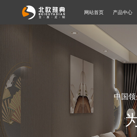
网站首页
产品中心
入墙整体衣柜
移门系列
公司简介
公司新闻
客厅柜
中国领