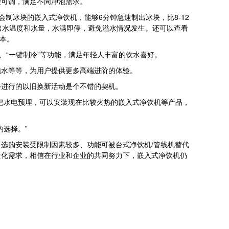
控可调，满足不同冲泡需求。
会制冰块的嵌入式净饮机，能够6分钟急速制出冰块，比8-12
出水温度和水量，水满即停，避免溢水情况发生。还可以查看
本。
”、“一键制冷”等功能，满足年轻人丰富的饮水喜好。
水等等，为用户提供更多高端进阶的体验。
进行的以旧换新活动是个不错的契机。
把水电预埋，可以安装现在比较火热的嵌入式净饮机等产品，
选择。”
选购安装受限制因素较多、功能可被台式净饮机/管线机替代
景化需求，相信在行业和企业的共同努力下，嵌入式净饮机仍