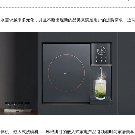
需求越来多元化，并且不断出现新的品类来满足用户的进阶需求，近两
、嵌入式洗碗机......琳琅满目的嵌入式家电产品引领着时尚家居美