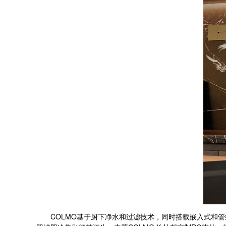
COLMO基于厨下净水和过滤技术，同时搭载嵌入式和管线机