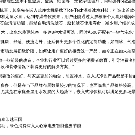
片，纯物理过滤水中重金属、金属、细菌等，无化学阻垢剂，同时拥有6段温
，其率先在嵌入式净饮机搭载了Ice-Tech深冷冰粒科技，打造出首款
8档定量水量，达到专温专饮效果，用户还能通过大屏根据个人喜好选择
滤芯自清洁功能，能够自动清洗滤芯，延长滤芯使用寿命，减少用户维护成
术，出水水质更纯净，多达8种水温可选，同时A500还配有“一键气泡水
康、舒适、便捷之外，还延伸出更多个性化的定制功能，如制冰、气泡
场发展初级阶段，如何让用户更好的接受这一产品，如今正在如火如荼
一些前装的改造，企业和行业可以通过更多的消费者教育，引导消费者
段和装修情况下获得更好的解决方案。”
要改的更好、与家居更加的融合，前置净水、嵌入式净饮产品都是不错的
多，但是在当下品牌布局数量较少的情况下，也面临着产品价格较高、
，尤其是在家庭全屋用水发展的大趋势下，嵌入式净饮机可以满足更多场
访泰印越三国
动启动，绿色消费深入人心家电要智能也要节能