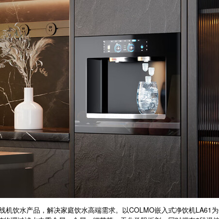
饮水产品，解决家庭饮水高端需求。以COLMO嵌入式净饮机LA61为例