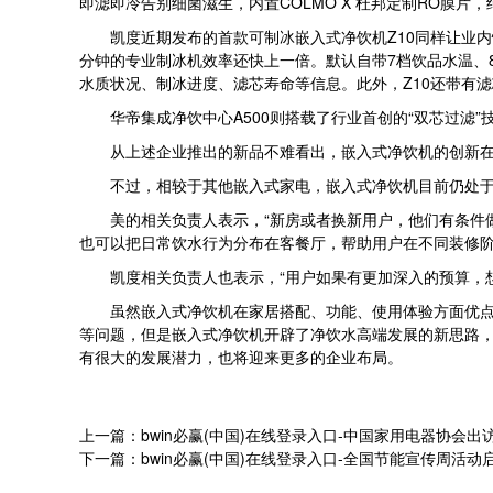
即滤即冷告别细菌滋生，内置COLMO X 杜邦定制RO膜
凯度近期发布的首款可制冰嵌入式净饮机Z10同样让业内惊喜
分钟的专业制冰机效率还快上一倍。默认自带7档饮品水温、
水质状况、制冰进度、滤芯寿命等信息。此外，Z10还带有
华帝集成净饮中心A500则搭载了行业首创的“双芯过滤”技
从上述企业推出的新品不难看出，嵌入式净饮机的创新在健
不过，相较于其他嵌入式家电，嵌入式净饮机目前仍处于市
美的相关负责人表示，“新房或者换新用户，他们有条件做
也可以把日常饮水行为分布在客餐厅，帮助用户在不同装修阶
凯度相关负责人也表示，“用户如果有更加深入的预算，想
虽然嵌入式净饮机在家居搭配、功能、使用体验方面优点多
等问题，但是嵌入式净饮机开辟了净饮水高端发展的新思路
有很大的发展潜力，也将迎来更多的企业布局。
上一篇：bwin必赢(中国)在线登录入口-中国家用电器协会出
下一篇：bwin必赢(中国)在线登录入口-全国节能宣传周活