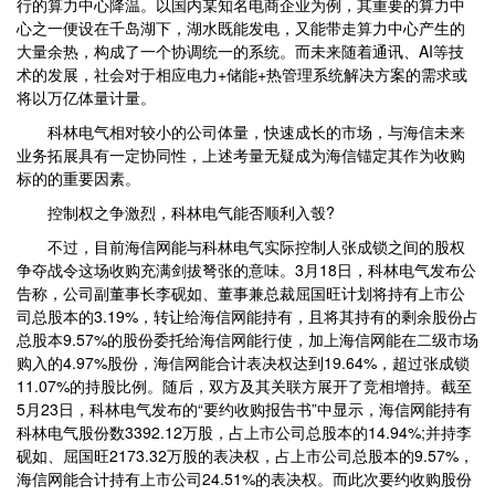
行的算力中心降温。以国内某知名电商企业为例，其重要的算力中
心之一便设在千岛湖下，湖水既能发电，又能带走算力中心产生的
大量余热，构成了一个协调统一的系统。而未来随着通讯、AI等技
术的发展，社会对于相应电力+储能+热管理系统解决方案的需求或
将以万亿体量计量。
科林电气相对较小的公司体量，快速成长的市场，与海信未来
业务拓展具有一定协同性，上述考量无疑成为海信锚定其作为收购
标的的重要因素。
控制权之争激烈，科林电气能否顺利入彀?
不过，目前海信网能与科林电气实际控制人张成锁之间的股权
争夺战令这场收购充满剑拔弩张的意味。3月18日，科林电气发布公
告称，公司副董事长李砚如、董事兼总裁屈国旺计划将持有上市公
司总股本的3.19%，转让给海信网能持有，且将其持有的剩余股份占
总股本9.57%的股份委托给海信网能行使，加上海信网能在二级市场
购入的4.97%股份，海信网能合计表决权达到19.64%，超过张成锁
11.07%的持股比例。随后，双方及其关联方展开了竞相增持。截至
5月23日，科林电气发布的“要约收购报告书”中显示，海信网能持有
科林电气股份数3392.12万股，占上市公司总股本的14.94%;并持李
砚如、屈国旺2173.32万股的表决权，占上市公司总股本的9.57%，
海信网能合计持有上市公司24.51%的表决权。而此次要约收购股份