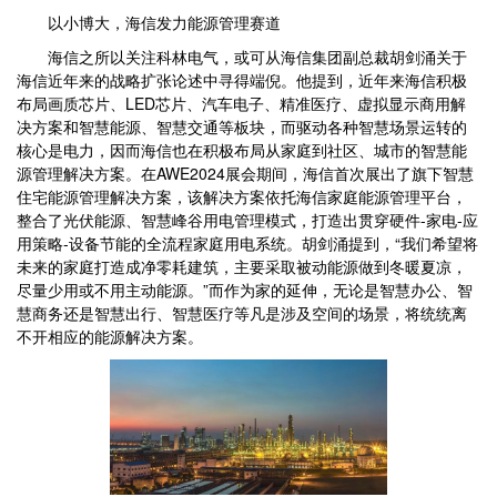
以小博大，海信发力能源管理赛道
海信之所以关注科林电气，或可从海信集团副总裁胡剑涌关于
海信近年来的战略扩张论述中寻得端倪。他提到，近年来海信积极
布局画质芯片、LED芯片、汽车电子、精准医疗、虚拟显示商用解
决方案和智慧能源、智慧交通等板块，而驱动各种智慧场景运转的
核心是电力，因而海信也在积极布局从家庭到社区、城市的智慧能
源管理解决方案。在AWE2024展会期间，海信首次展出了旗下智慧
住宅能源管理解决方案，该解决方案依托海信家庭能源管理平台，
整合了光伏能源、智慧峰谷用电管理模式，打造出贯穿硬件-家电-应
用策略-设备节能的全流程家庭用电系统。胡剑涌提到，“我们希望将
未来的家庭打造成净零耗建筑，主要采取被动能源做到冬暖夏凉，
尽量少用或不用主动能源。”而作为家的延伸，无论是智慧办公、智
慧商务还是智慧出行、智慧医疗等凡是涉及空间的场景，将统统离
不开相应的能源解决方案。