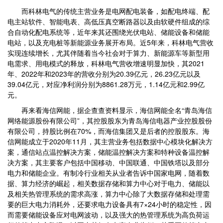
而科林电气的传统主营业务是电网配电装备，如配电终端、配
电主站软件、智能电表、高低压真空断路器以及由软硬件组成的综
合自动化配电系统等，近年来其还围绕光伏电站、储能设备和储能
电站，以及充电桩等新能源业务展开布局。近5年来，科林电气营收
实现连续增长，尤其伴随着当今社会对于算力、新能源车等新型用
电需求、用电模式的释放，科林电气营收增速明显加快，其2021
年、2022年和2023年的营收分别为20.39亿元，26.23亿元以及
39.04亿元，对应净利润分别为8861.28万元，1.14亿元和2.99亿
元。
再来看海信网能，据企查查资料显示，海信网能全名“青岛海信
网络能源股份有限公司”，其控股股东为青岛海信电器产业控股股份
有限公司，持股比例在70%，而海信集团又是后者的控股股东。海
信网能成立于2020年11月，其主营业务包括数据中心模块化解决方
案，通信站点温控解决方案，储能温控解决方案和特种设备温控解
决方案，其主要客户包括中国移动、中国联通、中国铁塔以及部分
电力和储能企业。有制冷行业相关从业者告诉中国家电网，随着数
据、算力经济的崛起，相关数据存储和算力中心对于电力、储能以
及相关热管理系统的需求高涨，算力中心除了大数据存储和处理需
要的巨大电力消耗外，还要求电力设备具有7×24小时的稳定性，因
而需要储能设备应对电网波动，以及强大的热管理系统为高负荷运