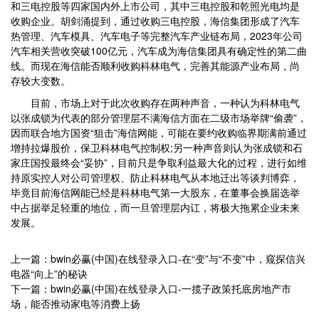
和三电控股等四家国内外上市公司，其中三电控股和乾照光电均是
收购企业。胡剑涌提到，通过收购三电控股，海信集团形成了汽车
热管理、汽车模具、汽车电子等完整汽车产业链布局，2023年公司
汽车相关营收突破100亿元，汽车成为海信集团具有确定性的第二曲
线。而现在海信能否顺利收购科林电气，完善其能源产业布局，尚
存较大变数。
目前，市场上对于此次收购存在两种声音，一种认为科林电气
以张成锁为代表的部分管理层不满海信方面在二级市场举牌“偷袭”，
因而联合地方国资“狙击”海信网能，可能在要约收购临界期满前通过
增持拉爆股价，保卫科林电气控制权;另一种声音则认为张成锁和石
家庄国投最终会“妥协”，目前只是争取利益最大化的过程，进行如维
持原实控人对公司管理权、防止科林电气从本地迁出等谈判博弈，
毕竟目前海信网能已经是科林电气第一大股东，在董事会换届选举
中占据举足轻重的地位，而一旦管理层内讧，将极大拖累企业未来
发展。
上一篇：bwin必赢(中国)在线登录入口-在“变”与“不变”中，窥探信兴
电器“向上”的秘诀
下一篇：bwin必赢(中国)在线登录入口-一揽子政策托底房地产市
场，能否推动家电等消费上扬