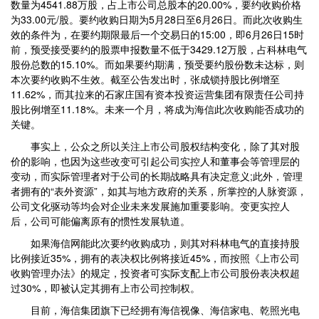
数量为4541.88万股，占上市公司总股本的20.00%，要约收购价格
为33.00元/股。要约收购日期为5月28日至6月26日。而此次收购生
效的条件为，在要约期限最后一个交易日的15:00，即6月26日15时
前，预受接受要约的股票申报数量不低于3429.12万股，占科林电气
股份总数的15.10%。而如果要约期满，预受要约股份数未达标，则
本次要约收购不生效。截至公告发出时，张成锁持股比例增至
11.62%，而其拉来的石家庄国有资本投资运营集团有限责任公司持
股比例增至11.18%。未来一个月，将成为海信此次收购能否成功的
关键。
事实上，公众之所以关注上市公司股权结构变化，除了其对股
价的影响，也因为这些改变可引起公司实控人和董事会等管理层的
变动，而实际管理者对于公司的长期战略具有决定意义;此外，管理
者拥有的“表外资源”，如其与地方政府的关系，所掌控的人脉资源，
公司文化驱动等均会对企业未来发展施加重要影响。变更实控人
后，公司可能偏离原有的惯性发展轨道。
如果海信网能此次要约收购成功，则其对科林电气的直接持股
比例接近35%，拥有的表决权比例将接近45%，而按照《上市公司
收购管理办法》的规定，投资者可实际支配上市公司股份表决权超
过30%，即被认定其拥有上市公司控制权。
目前，海信集团旗下已经拥有海信视像、海信家电、乾照光电