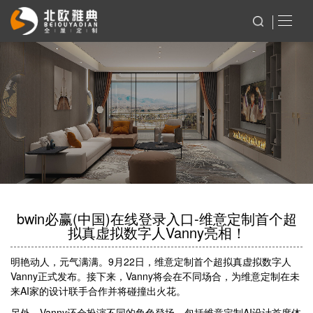
bwin必赢(中国)在线登录入口-维意定制首个超
拟真虚拟数字人Vanny亮相！
明艳动人，元气满满。9月22日，维意定制首个超拟真虚拟数字人
Vanny正式发布。接下来，Vanny将会在不同场合，为维意定制在未
来AI家的设计联手合作并将碰撞出火花。
另外，Vanny还会扮演不同的角色登场，包括维意定制AI设计首席体