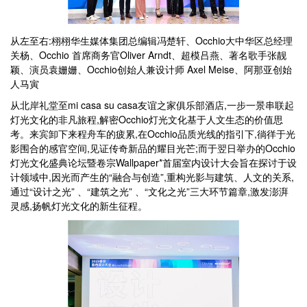
从左至右:栩栩华生媒体集团总编辑冯楚轩、Occhio大中华区总经理
关杨、Occhio 首席商务官Oliver Arndt、超模吕燕、著名歌手张靓
颖、演员袁姗姗、Occhio创始人兼设计师 Axel Meise、阿那亚创始
人马寅
从北岸礼堂至mi casa su casa友谊之家俱乐部酒店,一步一景串联起
灯光文化的非凡旅程,解密Occhio灯光文化基于人文生态的价值思
考。来宾卸下来程舟车的疲累,在Occhio品质光线的指引下,徜徉于光
影围合的感官空间,见证传奇新品的耀目光芒;而于翌日举办的Occhio
灯光文化盛典论坛暨卷宗Wallpaper*首届室内设计大会旨在探讨于设
计领域中,因光而产生的“融合与创造”,重构光影与建筑、人文的关系,
通过“设计之光” 、“建筑之光” 、“文化之光”三大环节篇章,激发澎湃
灵感,扬帆灯光文化的新生征程。