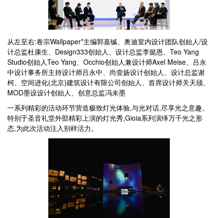
从左至右:卷宗Wallpaper*主编郭嘉铖、奥迪室内设计团队创始人/设
计总监杜康生、Design333创始人、设计总监李懿恩、Teo Yang
Studio创始人Teo Yang、Occhio创始人兼设计师Axel Meise、吕永
中设计事务所主持设计师吕永中、尚壹扬设计创始人、设计总监谢
柯、空间进化(北京)建筑设计有限公司创始人、首席设计师关天颀、
MOD墨设设计创始人、创意总监冯未墨
一系列精彩的活动环节营造极致灯光体验,与光对话,尽享光之意趣。
特别于圣音礼堂外部精彩上演的灯光秀,Gioia系列演绎万千光之形
态,为此次活动注入别样活力。