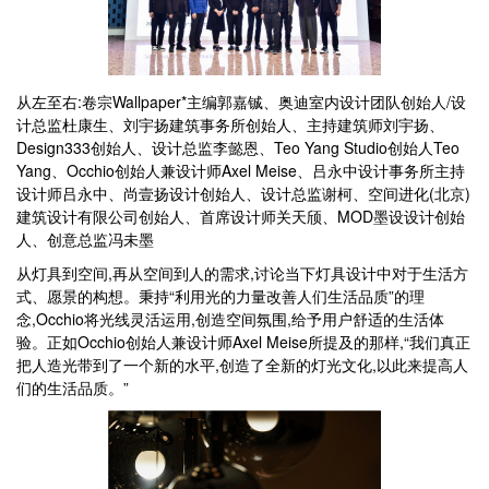
从左至右:卷宗Wallpaper*主编郭嘉铖、奥迪室内设计团队创始人/设
计总监杜康生、刘宇扬建筑事务所创始人、主持建筑师刘宇扬、
Design333创始人、设计总监李懿恩、Teo Yang Studio创始人Teo
Yang、Occhio创始人兼设计师Axel Meise、吕永中设计事务所主持
设计师吕永中、尚壹扬设计创始人、设计总监谢柯、空间进化(北京)
建筑设计有限公司创始人、首席设计师关天颀、MOD墨设设计创始
人、创意总监冯未墨
从灯具到空间,再从空间到人的需求,讨论当下灯具设计中对于生活方
式、愿景的构想。秉持“利用光的力量改善人们生活品质”的理
念,Occhio将光线灵活运用,创造空间氛围,给予用户舒适的生活体
验。正如Occhio创始人兼设计师Axel Meise所提及的那样,“我们真正
把人造光带到了一个新的水平,创造了全新的灯光文化,以此来提高人
们的生活品质。”