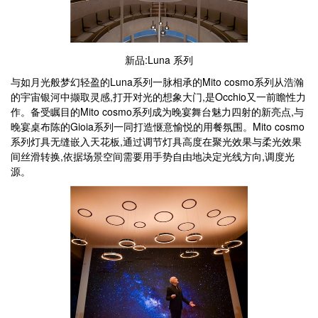
新品:Luna 系列
与如月光般梦幻轻盈的Luna系列一脉相承的Mito cosmo系列从浩瀚
的宇宙银河中撷取灵感,打开对光的想象大门,是Occhio又一前瞻性力
作。备受瞩目的Mito cosmo系列成为晚宴舞台魅力四射的新亮点,与
晚宴桌布陈的Gioia系列一同打造惬意愉悦的用餐氛围。Mito cosmo
系列灯具无缝嵌入天花板,通过调节灯具高度在聚光效果与柔光效果
间丝滑转换,依据场景空间需要用手势自由地决定光线方向,调度光
源。