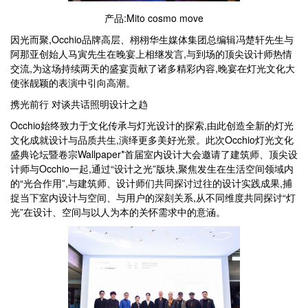
产品:Mito cosmo move
因光而聚,Occhio品牌高层、栩栩华生媒体集团总编辑冯楚轩先生与
阿那亚创始人马寅先生在晚宴上相继发言,与到场的顶尖设计师热情
交流,为这场持续两天的盛宴贡献了诸多精彩内容,晚宴在灯光文化大
使张靓颖的表演中引向高潮。
携光前行 对谈共话照明设计之趋
Occhio始终致力于文化传承与灯光设计的探索,由此创造全新的灯光
文化成就设计与品质共生,演绎更多美好光景。此次Occhio灯光文化
盛典论坛暨卷宗Wallpaper*首届室内设计大会邀请了建筑师、顶尖设
计师与Occhio一起,通过“设计之光”版块,聚焦发生在生活空间领域内
的“光合作用”,与建筑师、设计师们共同探讨过往的设计实践成果,捕
捉当下室内设计与空间、与用户的深刻关系,从不同维度共同探讨“灯
光”在设计、空间与以人为本的关怀需求中的意涵。