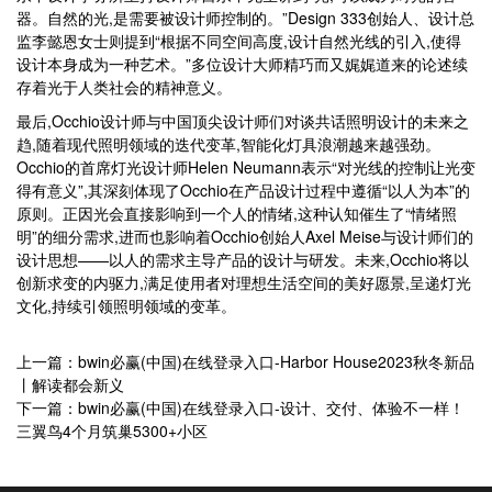
器。自然的光,是需要被设计师控制的。”Design 333创始人、设计总
监李懿恩女士则提到“根据不同空间高度,设计自然光线的引入,使得
设计本身成为一种艺术。”多位设计大师精巧而又娓娓道来的论述续
存着光于人类社会的精神意义。
最后,Occhio设计师与中国顶尖设计师们对谈共话照明设计的未来之
趋,随着现代照明领域的迭代变革,智能化灯具浪潮越来越强劲。
Occhio的首席灯光设计师Helen Neumann表示“对光线的控制让光变
得有意义”,其深刻体现了Occhio在产品设计过程中遵循“以人为本”的
原则。正因光会直接影响到一个人的情绪,这种认知催生了“情绪照
明”的细分需求,进而也影响着Occhio创始人Axel Meise与设计师们的
设计思想——以人的需求主导产品的设计与研发。未来,Occhio将以
创新求变的内驱力,满足使用者对理想生活空间的美好愿景,呈递灯光
文化,持续引领照明领域的变革。
上一篇：bwin必赢(中国)在线登录入口-Harbor House2023秋冬新品
丨解读都会新义
下一篇：bwin必赢(中国)在线登录入口-设计、交付、体验不一样！
三翼鸟4个月筑巢5300+小区