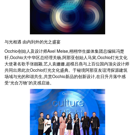
与光相遇 由内到外的光之盛宴
Occhio创始人及设计师Axel Meise,栩栩华生媒体集团总编辑冯楚
轩,Occhio大中华区总经理关杨,阿那亚创始人马寅,Occhio灯光文化
大使著名歌手张靓颖,艺人袁姗姗,超模吕燕与上百位国内顶尖设计师
共同出席此次Occhio灯光文化盛典。于秘境阿那亚友谊湾探源建筑
场域与光的和谐共生,共赏Occhio新品的创新设计,在日升月落中感
受“光合万物”的灵感启迪。