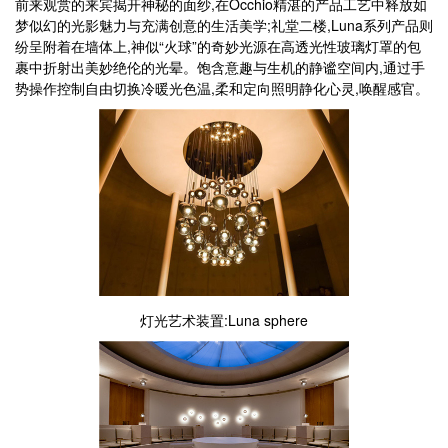
前来观赏的来宾揭开神秘的面纱,在Occhio精湛的产品工艺中释放如
梦似幻的光影魅力与充满创意的生活美学;礼堂二楼,Luna系列产品则
纷呈附着在墙体上,神似“火球”的奇妙光源在高透光性玻璃灯罩的包
裹中折射出美妙绝伦的光晕。饱含意趣与生机的静谧空间内,通过手
势操作控制自由切换冷暖光色温,柔和定向照明静化心灵,唤醒感官。
灯光艺术装置:Luna sphere