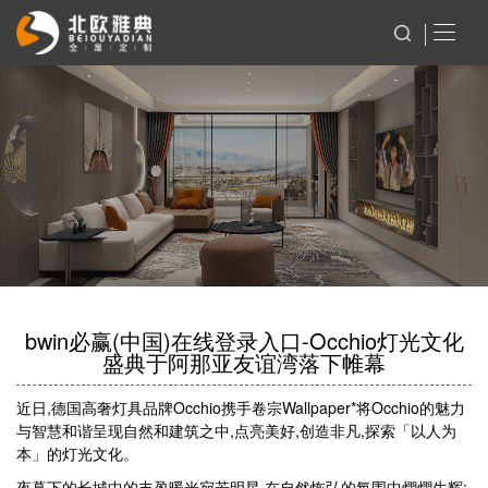
bwin必赢(中国)在线登录入口-Occhio灯光文化
盛典于阿那亚友谊湾落下帷幕
近日,德国高奢灯具品牌Occhio携手卷宗Wallpaper*将Occhio的魅力
与智慧和谐呈现自然和建筑之中,点亮美好,创造非凡,探索「以人为
本」的灯光文化。
夜幕下的长城中的丰盈暖光宛若明星,在自然恢弘的氛围中熠熠生辉;