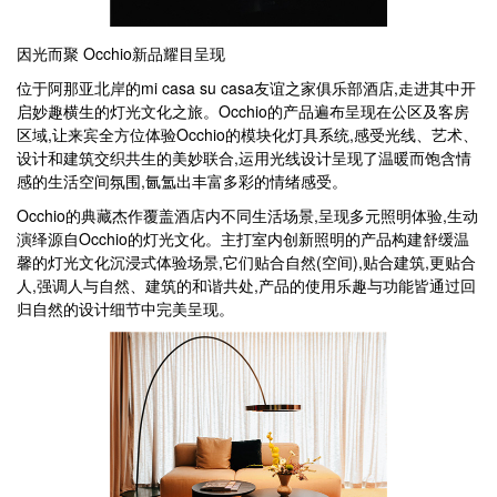
因光而聚 Occhio新品耀目呈现
位于阿那亚北岸的mi casa su casa友谊之家俱乐部酒店,走进其中开
启妙趣横生的灯光文化之旅。Occhio的产品遍布呈现在公区及客房
区域,让来宾全方位体验Occhio的模块化灯具系统,感受光线、艺术、
设计和建筑交织共生的美妙联合,运用光线设计呈现了温暖而饱含情
感的生活空间氛围,氤氲出丰富多彩的情绪感受。
Occhio的典藏杰作覆盖酒店内不同生活场景,呈现多元照明体验,生动
演绎源自Occhio的灯光文化。主打室内创新照明的产品构建舒缓温
馨的灯光文化沉浸式体验场景,它们贴合自然(空间),贴合建筑,更贴合
人,强调人与自然、建筑的和谐共处,产品的使用乐趣与功能皆通过回
归自然的设计细节中完美呈现。