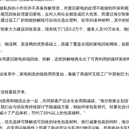
种做私拆的小作坊并不具备拆解资质，对废旧家电的处理不能做到环保和
不规范回收处理废旧家电，会对人和社会都造成巨大危害。而通过海尔智
通过该工厂的智能拆解线可自动分选出塑料、铝等20多种材料，其中的铝
家大力建设回收渠道，现有线下门店3.2万个、服务人员10万余名、物流
、物流网、渠道网的优势基础上，搭建了覆盖全国的家电回收网络，创新
料。
布局废旧家电前端回收、拆解，还把拆解物再生出了可再利用的循环新材
产业体系中，家电制造的链路周而复始，像极了再循环互联工厂中那枚巨大
产业链蔓延开来。
制造商和物流企业一起，共同探索产品全生命周期减碳。”海尔智家企划设
，我们会与供应商持续探讨节能减碳方案，例如环保包装替代、轻量化设
减小了产品体积，节约了20%以上的包装辅料。”
化，优先选择可降解或可回收的绿色包装材料。推行减量包装的同时，海
e达成合作，在常用运输路线上部署了电动货运卡车进行物流运输，所有电动卡