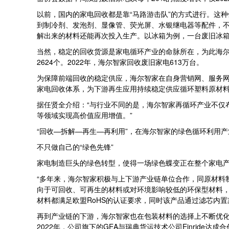
以前，国内的家电回收都是靠“马路游击队”的方式进行。这
到制冷剂、发泡剂、显像管、荧光屏、水银继电器等配件，
解出来的材料还能再次投入生产。以冰箱为例，一台废旧冰箱
当然，稳定的回收货源是家电循环产业的命脉所在，为此海尔智
2624个。2022年，海尔智家回收废旧家电613万台。
为保障前端回收的稳定供应，海尔智家在自身营销网、服务网
家电回收体系，为下游再生应用持续稳定供应循环塑料原材
据任贤全介绍：“与行业不同的是，海尔智家再循环产业不仅
等领域实现高价值应用增值。”
“回收—拆解—再生—再利用”，在海尔智家的绿色循环利用
不只做自己的“绿色先锋”
家电制造巨头的绿色转型，使得一场绿色蝶变正在整个家电
“多年来，海尔智家积极与上下游产业链单位合作，同原材料
向于可回收、可再生的材料或对环境影响较低的环保型材料
材料都满足欧盟RoHS的认证要求，同时该产品通过滤芯内置
再到产业链的下游，海尔智家也在包装材料的选择上不断优
2022年，公司旗下的GEA与瑞典货运技术公司Einrid