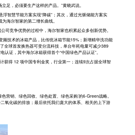
场立足，必须要生产这样的产品。”黄晓武说。
浮智慧节能方案实现“降碳”；其次，通过光驱储能方案实
宇成为海尔智家的第二增长曲线。
成公司竞争优势的过程中，海尔智家也积累起众多创新优势。
S变频技术的冰箱产品，比传统冰箱节能15%；新增精华洗功能
用了全球首发换热器可变分流科技，单台年耗电量可减少389
家电认证，其中海尔冰箱获得首个“中国绿色产品认证”。
获得 12 项中国专利金奖，行业第一；连续9次占据全球智
营销、绿色回收、绿色处置、绿色采购’的6-Green战略。
少二氧化碳的排放；最后依托我们庞大的体系、相关的上下游