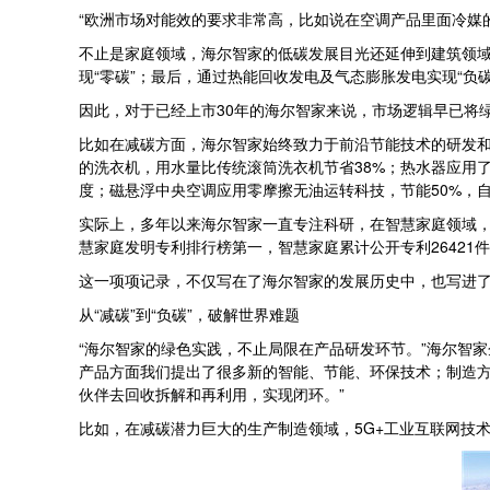
“欧洲市场对能效的要求非常高，比如说在空调产品里面冷媒
不止是家庭领域，海尔智家的低碳发展目光还延伸到建筑领域
现“零碳”；最后，通过热能回收发电及气态膨胀发电实现“
因此，对于已经上市30年的海尔智家来说，市场逻辑早已将
比如在减碳方面，海尔智家始终致力于前沿节能技术的研发和应
的洗衣机，用水量比传统滚筒洗衣机节省38%；热水器应用了
度；磁悬浮中央空调应用零摩擦无油运转科技，节能50%，自诞
实际上，多年以来海尔智家一直专注科研，在智慧家庭领域，累
慧家庭发明专利排行榜第一，智慧家庭累计公开专利26421件
这一项项记录，不仅写在了海尔智家的发展历史中，也写进
从“减碳”到“负碳”，破解世界难题
“海尔智家的绿色实践，不止局限在产品研发环节。”海尔智家
产品方面我们提出了很多新的智能、节能、环保技术；制造
伙伴去回收拆解和再利用，实现闭环。”
比如，在减碳潜力巨大的生产制造领域，5G+工业互联网技