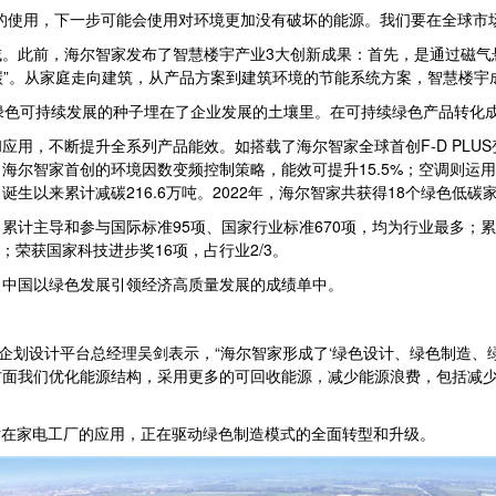
的使用，下一步可能会使用对环境更加没有破坏的能源。我们要在全球市
。此前，海尔智家发布了智慧楼宇产业3大创新成果：首先，是通过磁气悬
负碳”。从家庭走向建筑，从产品方案到建筑环境的节能系统方案，智慧楼
绿色可持续发展的种子埋在了企业发展的土壤里。在可持续绿色产品转化
用，不断提升全系列产品能效。如搭载了海尔智家全球首创F-D PLU
海尔智家首创的环境因数变频控制策略，能效可提升15.5%；空调则运
生以来累计减碳216.6万吨。2022年，海尔智家共获得18个绿色低碳
计主导和参与国际标准95项、国家行业标准670项，均为行业最多；累计
；荣获国家科技进步奖16项，占行业2/3。
了中国以绿色发展引领经济高质量发展的成绩单中。
企划设计平台总经理吴剑表示，“海尔智家形成了‘绿色设计、绿色制造、绿色
方面我们优化能源结构，采用更多的可回收能源，减少能源浪费，包括减
术在家电工厂的应用，正在驱动绿色制造模式的全面转型和升级。