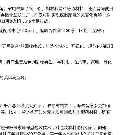
规范。家电中除了铜、铝、钢材和塑料等原材料，还会普遍使用
家再循环互联工厂，不仅可以实现废旧家电的无害化拆解，拆
就可以制作30多个易拉罐。
配送中心100余个、战略合作商1300家、区县回收网络
“五网融合”的回收模式，打造全域化、可视化、规范化的废旧
料，将产业链延伸到后端再生、再利用，在汽车、家电、日化
的莫比乌斯环。
计平台总经理吴剑介绍，“在原材料方面，海尔智家会更加倾
计等。比如，净水机产品外壳采用可回收利用塑料材料，所有
尔还积极探索环保型包装技术，对包装材料进行创新。例如，
车预计每年可行驶20万公里，第一年内即可减少210吨二氧化碳