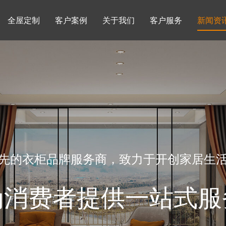
全屋定制
客户案例
关于我们
客户服务
新闻资
书柜系列
酒柜系列
企业文化
行业动态
书房
榻榻米房
品牌理念
产品知识
先的衣柜品牌服务商，致力于开创家居生
为消费者提供一站式服