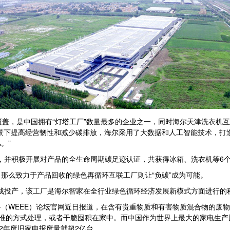
覆盖，是中国拥有“灯塔工厂”数量最多的企业之一，同时海尔天津洗衣机互
景下提高经营韧性和减少碳排放，海尔采用了大数据和人工智能技术，打
。”
动，并积极开展对产品的全生命周期碳足迹认证，共获得冰箱、洗衣机等6
那么致力于产品回收的绿色再循环互联工厂则让“负碳”成为可能。
式建成投产，该工厂是海尔智家在全行业绿色循环经济发展新模式方面进行的
WEEE）论坛官网近日报道，在含有贵重物质和有害物质混合物的废物中
合标准的方式处理，或者干脆囤积在家中。而中国作为世界上最大的家电生
22年废旧家电报废量就超2亿台。