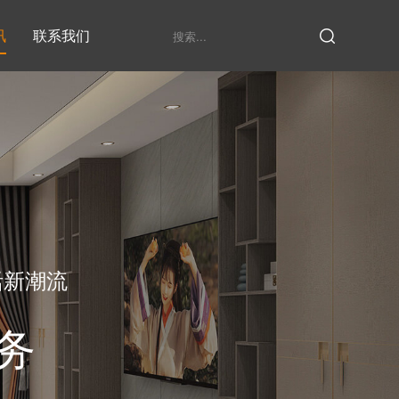
讯
联系我们
鞋柜系列
衣柜系列
家具定制厂家
发展历程
衣帽间
活新潮流
务