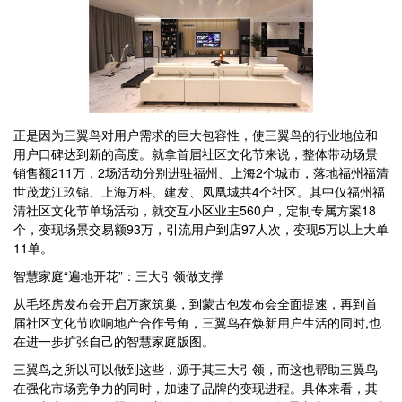
正是因为三翼鸟对用户需求的巨大包容性，使三翼鸟的行业地位和
用户口碑达到新的高度。就拿首届社区文化节来说，整体带动场景
销售额211万，2场活动分别进驻福州、上海2个城市，落地福州福清
世茂龙江玖锦、上海万科、建发、凤凰城共4个社区。其中仅福州福
清社区文化节单场活动，就交互小区业主560户，定制专属方案18
个，变现场景交易额93万，引流用户到店97人次，变现5万以上大单
11单。
智慧家庭“遍地开花”：三大引领做支撑
从毛坯房发布会开启万家筑巢，到蒙古包发布会全面提速，再到首
届社区文化节吹响地产合作号角，三翼鸟在焕新用户生活的同时,也
在进一步扩张自己的智慧家庭版图。
三翼鸟之所以可以做到这些，源于其三大引领，而这也帮助三翼鸟
在强化市场竞争力的同时，加速了品牌的变现进程。具体来看，其