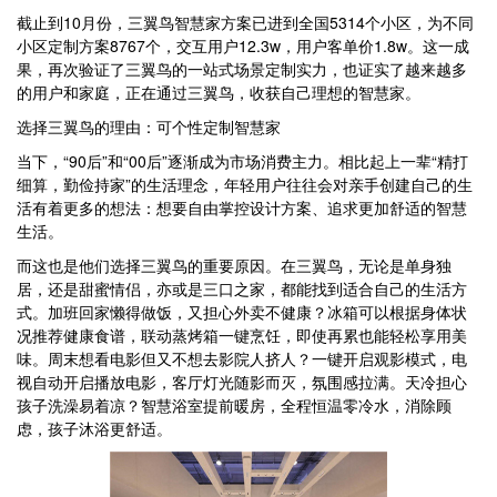
截止到10月份，三翼鸟智慧家方案已进到全国5314个小区，为不同
小区定制方案8767个，交互用户12.3w，用户客单价1.8w。这一成
果，再次验证了三翼鸟的一站式场景定制实力，也证实了越来越多
的用户和家庭，正在通过三翼鸟，收获自己理想的智慧家。
选择三翼鸟的理由：可个性定制智慧家
当下，“90后”和“00后”逐渐成为市场消费主力。相比起上一辈“精打
细算，勤俭持家”的生活理念，年轻用户往往会对亲手创建自己的生
活有着更多的想法：想要自由掌控设计方案、追求更加舒适的智慧
生活。
而这也是他们选择三翼鸟的重要原因。在三翼鸟，无论是单身独
居，还是甜蜜情侣，亦或是三口之家，都能找到适合自己的生活方
式。加班回家懒得做饭，又担心外卖不健康？冰箱可以根据身体状
况推荐健康食谱，联动蒸烤箱一键烹饪，即使再累也能轻松享用美
味。周末想看电影但又不想去影院人挤人？一键开启观影模式，电
视自动开启播放电影，客厅灯光随影而灭，氛围感拉满。天冷担心
孩子洗澡易着凉？智慧浴室提前暖房，全程恒温零冷水，消除顾
虑，孩子沐浴更舒适。