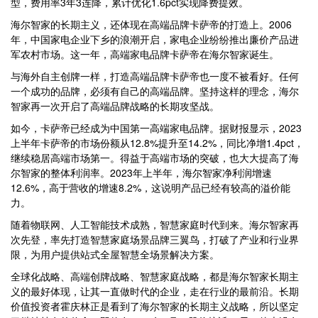
型，费用率3年3连降，累计优化1.6pct实现降费提效。
海尔智家的长期主义，还体现在高端品牌卡萨帝的打造上。2006
年，中国家电企业下乡的浪潮开启，家电企业纷纷推出廉价产品进
军农村市场。这一年，高端家电品牌卡萨帝在海尔智家诞生。
与海外自主创牌一样，打造高端品牌卡萨帝也一度不被看好。任何
一个成功的品牌，必须有自己的高端品牌。坚持这样的理念，海尔
智家再一次开启了高端品牌战略的长期攻坚战。
如今，卡萨帝已经成为中国第一高端家电品牌。据财报显示，2023
上半年卡萨帝的市场份额从12.8%提升至14.2%，同比净增1.4pct，
继续稳居高端市场第一。得益于高端市场的突破，也大大提高了海
尔智家的整体利润率。2023年上半年，海尔智家净利润增速
12.6%，高于营收的增速8.2%，这说明产品已经有较高的溢价能
力。
随着物联网、人工智能技术成熟，智慧家庭时代到来。海尔智家再
次先登，率先打造智慧家庭场景品牌三翼鸟，打破了产业和行业界
限，为用户提供站式全屋智慧全场景解决方案。
全球化战略、高端创牌战略、智慧家庭战略，都是海尔智家长期主
义的最好体现，让其一直做时代的企业，走在行业的最前沿。长期
价值投资者霍庆林正是看到了海尔智家的长期主义战略，所以坚定