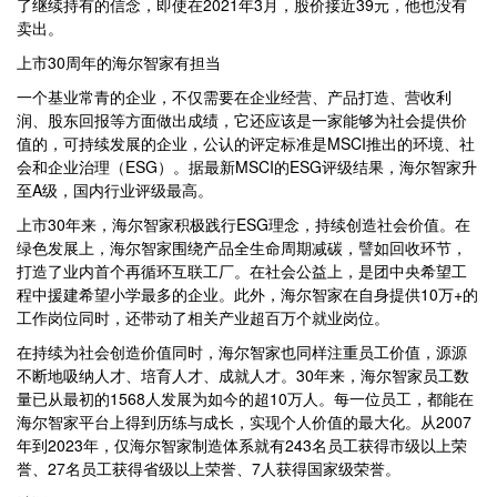
了继续持有的信念，即使在2021年3月，股价接近39元，他也没有
卖出。
上市30周年的海尔智家有担当
一个基业常青的企业，不仅需要在企业经营、产品打造、营收利
润、股东回报等方面做出成绩，它还应该是一家能够为社会提供价
值的，可持续发展的企业，公认的评定标准是MSCI推出的环境、社
会和企业治理（ESG）。据最新MSCI的ESG评级结果，海尔智家升
至A级，国内行业评级最高。
上市30年来，海尔智家积极践行ESG理念，持续创造社会价值。在
绿色发展上，海尔智家围绕产品全生命周期减碳，譬如回收环节，
打造了业内首个再循环互联工厂。在社会公益上，是团中央希望工
程中援建希望小学最多的企业。此外，海尔智家在自身提供10万+的
工作岗位同时，还带动了相关产业超百万个就业岗位。
在持续为社会创造价值同时，海尔智家也同样注重员工价值，源源
不断地吸纳人才、培育人才、成就人才。30年来，海尔智家员工数
量已从最初的1568人发展为如今的超10万人。每一位员工，都能在
海尔智家平台上得到历练与成长，实现个人价值的最大化。从2007
年到2023年，仅海尔智家制造体系就有243名员工获得市级以上荣
誉、27名员工获得省级以上荣誉、7人获得国家级荣誉。