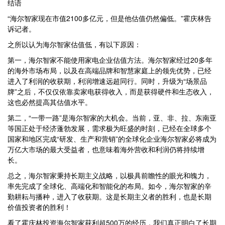
结语
“海尔智家现在市值2100多亿元，但是他估值仍然偏低。”霍庆林告
诉记者。
之所以认为海尔智家估值低，有以下原因：
第一，海尔智家不能使用家电企业估值方法。海尔智家经过20多年
的海外市场布局，以及在高端品牌和智慧家庭上的领先优势，已经
进入了利润的收获期，利润增速远超同行。同时，升级为“场景品
牌”之后，不仅仅依靠卖家电获得收入，而是获得硬件和生态收入，
这也必然提高其估值水平。
第二，“一带一路”是海尔智家的大机会。当前，亚、非、拉、东南亚
等国正处于经济蓬勃发展，需求极为旺盛的时刻，已经在全球多个
国家和地区完成“研发、生产和营销”的全球化企业海尔智家必将成为
万亿大市场的最大受益者，也意味着海外营收和利润仍将持续增
长。
总之，海尔智家秉持长期主义战略，以极具前瞻性的眼光和魄力，
率先完成了全球化、高端化和智能化的布局。如今，海尔智家的辛
勤耕耘与播种，进入了收获期。这是长期主义者的胜利，也是长期
价值投资者的胜利！
看了霍庆林投资海尔智家获利超500万的经历，我们真正明白了长期