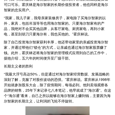
可口可乐。霍庆林是海尔智家的长期价值投资者，他也同样是海尔
智家的忠实用户。
“我家，我儿子家，我母亲家装修房子，家电除了买海尔智家的以
外，家具，包括吊顶等等也用海尔智家的。只要海尔智家有的产
品，我绝对不会买其他品牌，从客厅家电、厨房家电，再到小家
电，甚至刮胡刀只要海尔有，我也买他的。”霍庆林说。
除了自己投资海尔智家获利丰厚，他还带动家里的亲戚投资海尔智
家，并通过帮他们“锁仓”的方式，让亲戚也通过海尔智家股票赚了
钱。此外，霍庆林还将海尔智家的管理模式应用到自己的工作中，
据他介绍，五六年的时间便升至厂级干部。
长期主义者的胜利
“我最大浮亏高达50%，但是通过对海尔智家经营数据、发展战略的
深刻了解，克服了对股价波动的恐惧。”霍庆林说。霍庆林从1998年
开始就参加股东大会，除了疫情期间，每场必到。他到卖场观察各
品牌的销售，25年下来记录七八本笔记，他早就成了“海尔通”。在这
个“海尔通”看来，自己之所以能够在海尔智家上赚到钱，主要因为海
尔智家的长期主义，让利润的飞轮不停旋转。