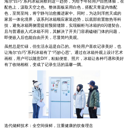
海尔“白巧”系列冰箱洞察到这一趋势，为给予年轻用户自然体验，在
配色上，汲取天空之色。整体面板采用白色，搭配天青蓝内饰配
色，至简至纯，将宁静与治愈搬进家中。同时，为达到浑然天成的
家居一体化境界，该系列冰箱顺应家装趋势，以底部前置散热等科
技，避免冰箱两侧需提前预留缝隙，实现橱柜与冰箱的0闪缝契合。
且与普通嵌入式冰箱不同，其解决了开关门容易磕碰门体的问题，
即便嵌入后也能自由开关，尽显简约美观。
虽然总是忙碌，但生活永远是自己的。年轻用户喜欢记录美好，也
让海尔“白巧”系列冰箱有了“巧妙心思”。通过在冰箱外观上设计艺术
画框，用户可以随意DIY，粘贴便签、照片，冰箱让各种巧遇和美好
有了收纳相框，变成了记录生活的温馨一隅。
迭代储鲜技术：全空间保鲜，注重健康的饮食理念