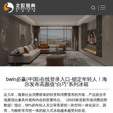
bwin必赢(中国)在线登录入口-锁定年轻人！海
尔发布高颜值“白巧”系列冰箱
近几年，随着社会消费群体的转变和消费需求的升级，产品迎合市
场展现出兼具外观和内在的双重特点。《2023家居新市场消费趋势
数据》指出，58%的年轻人关注审美更统一的空间一体化设计。因
而，与橱柜等浑然一体的嵌入式冰箱越来越受到欢迎。