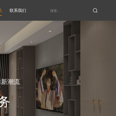
讯
联系我们
鞋柜系列
衣柜系列
家具定制厂家
发展历程
衣帽间
活新潮流
务