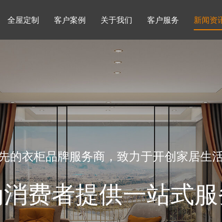
全屋定制
客户案例
关于我们
客户服务
新闻资
书柜系列
酒柜系列
企业文化
行业动态
书房
榻榻米房
品牌理念
产品知识
先的衣柜品牌服务商，致力于开创家居生
为消费者提供一站式服