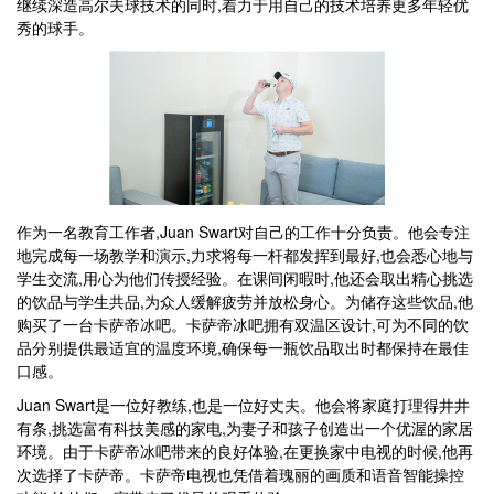
继续深造高尔夫球技术的同时,着力于用自己的技术培养更多年轻优
秀的球手。
作为一名教育工作者,Juan Swart对自己的工作十分负责。他会专注
地完成每一场教学和演示,力求将每一杆都发挥到最好,也会悉心地与
学生交流,用心为他们传授经验。在课间闲暇时,他还会取出精心挑选
的饮品与学生共品,为众人缓解疲劳并放松身心。为储存这些饮品,他
购买了一台卡萨帝冰吧。卡萨帝冰吧拥有双温区设计,可为不同的饮
品分别提供最适宜的温度环境,确保每一瓶饮品取出时都保持在最佳
口感。
Juan Swart是一位好教练,也是一位好丈夫。他会将家庭打理得井井
有条,挑选富有科技美感的家电,为妻子和孩子创造出一个优渥的家居
环境。由于卡萨帝冰吧带来的良好体验,在更换家中电视的时候,他再
次选择了卡萨帝。卡萨帝电视也凭借着瑰丽的画质和语音智能操控