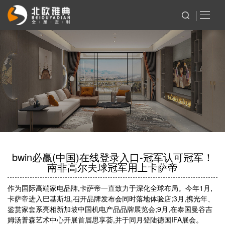
bwin必赢(中国)在线登录入口-冠军认可冠军！
南非高尔夫球冠军用上卡萨帝
作为国际高端家电品牌,卡萨帝一直致力于深化全球布局。今年1月,
卡萨帝进入巴基斯坦,召开品牌发布会同时落地体验店;3月,携光年、
鉴赏家套系亮相新加坡中国机电产品品牌展览会;9月,在泰国曼谷吉
姆汤普森艺术中心开展首届思享荟,并于同月登陆德国IFA展会。