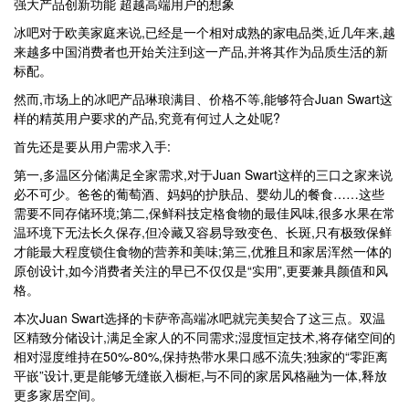
强大产品创新功能 超越高端用户的想象
冰吧对于欧美家庭来说,已经是一个相对成熟的家电品类,近几年来,越
来越多中国消费者也开始关注到这一产品,并将其作为品质生活的新
标配。
然而,市场上的冰吧产品琳琅满目、价格不等,能够符合Juan Swart这
样的精英用户要求的产品,究竟有何过人之处呢?
首先还是要从用户需求入手:
第一,多温区分储满足全家需求,对于Juan Swart这样的三口之家来说
必不可少。爸爸的葡萄酒、妈妈的护肤品、婴幼儿的餐食……这些
需要不同存储环境;第二,保鲜科技定格食物的最佳风味,很多水果在常
温环境下无法长久保存,但冷藏又容易导致变色、长斑,只有极致保鲜
才能最大程度锁住食物的营养和美味;第三,优雅且和家居浑然一体的
原创设计,如今消费者关注的早已不仅仅是“实用”,更要兼具颜值和风
格。
本次Juan Swart选择的卡萨帝高端冰吧就完美契合了这三点。双温
区精致分储设计,满足全家人的不同需求;湿度恒定技术,将存储空间的
相对湿度维持在50%-80%,保持热带水果口感不流失;独家的“零距离
平嵌”设计,更是能够无缝嵌入橱柜,与不同的家居风格融为一体,释放
更多家居空间。