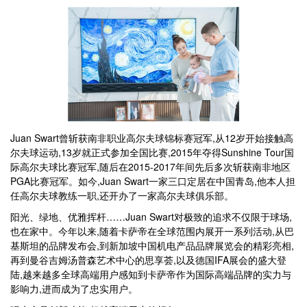
Juan Swart曾斩获南非职业高尔夫球锦标赛冠军,从12岁开始接触高
尔夫球运动,13岁就正式参加全国比赛,2015年夺得Sunshine Tour国
际高尔夫球比赛冠军,随后在2015-2017年间先后多次斩获南非地区
PGA比赛冠军。如今,Juan Swart一家三口定居在中国青岛,他本人担
任高尔夫球教练一职,还开办了一家高尔夫球俱乐部。
阳光、绿地、优雅挥杆……Juan Swart对极致的追求不仅限于球场,
也在家中。今年以来,随着卡萨帝在全球范围内展开一系列活动,从巴
基斯坦的品牌发布会,到新加坡中国机电产品品牌展览会的精彩亮相,
再到曼谷吉姆汤普森艺术中心的思享荟,以及德国IFA展会的盛大登
陆,越来越多全球高端用户感知到卡萨帝作为国际高端品牌的实力与
影响力,进而成为了忠实用户。