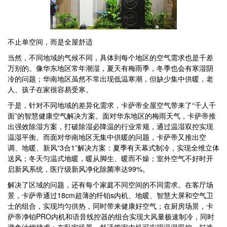
不止单空间，而是全屋舒适
当然，不同地域的气候不同，具体到每个地区的空气需求也是千差
万别的。像华东地区常年潮湿，夏天有梅雨季，冬季也会有寒湿阴
冷的问题；华南地区虽然不常出现低温寒潮，但缺少集中供暖，老
人、孩子在家很容易受寒。
于是，针对不同地域的差异化需求，卡萨帝全屋空气带来了“千人千
面”的智慧健康空气解决方案。面对华东地区的梅雨天气，卡萨帝推
出强效除湿方案，打破除湿必降温的行业常规，通过温湿双控实现
温湿平衡。而面对华南地区无集中供暖的问题，卡萨帝又推出空
调、地暖、新风“3合1”解决方案：夏季有天幕式制冷，实现全维立体
送风；冬天匀温式地暖，暖从脚生、暖而不燥；室外空气不好时开
启新风系统，医疗级新风净化除菌率达99%。
解决了区域的问题，还有每个家庭不同空间的不同需求。在客厅场
景，卡萨帝通过18cm超薄的纤铂s内机、地暖、智慧大屏和空气卫
士的组合，实现均匀供热，同时带来健康好空气；在厨房场景，卡
萨帝净铂PRO内机和语音线控器的组合实现大风量极速制冷，同时