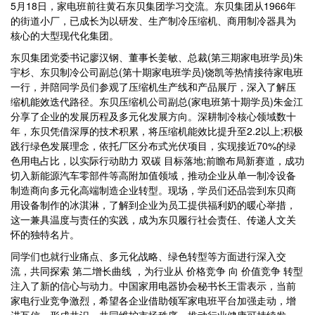
5月18日，家电班前往黄石东贝集团学习交流。东贝集团从1966年
的街道小厂，已成长为以研发、生产制冷压缩机、商用制冷器具为
核心的大型现代化集团。
东贝集团党委书记廖汉钢、董事长姜敏、总裁(第三期家电班学员)朱
宇杉、东贝制冷公司副总(第十期家电班学员)饶凯等热情接待家电班
一行，并陪同学员们参观了压缩机生产线和产品展厅，深入了解压
缩机能效迭代路径。东贝压缩机公司副总(家电班第十期学员)朱金江
分享了企业的发展历程及多元化发展方向。深耕制冷核心领域数十
年，东贝凭借深厚的技术积累，将压缩机能效比提升至2.2以上;积极
践行绿色发展理念，依托厂区分布式光伏项目，实现接近70%的绿
色用电占比，以实际行动助力 双碳 目标落地;前瞻布局新赛道，成功
切入新能源汽车零部件等高附加值领域，推动企业从单一制冷设备
制造商向多元化高端制造企业转型。现场，学员们还品尝到东贝商
用设备制作的冰淇淋，了解到企业为员工提供福利奶的暖心举措，
这一兼具温度与责任的实践，成为东贝履行社会责任、传递人文关
怀的独特名片。
同学们也就行业痛点、多元化战略、绿色转型等方面进行深入交
流，共同探索 第二增长曲线 ，为行业从 价格竞争 向 价值竞争 转型
注入了新的信心与动力。中国家用电器协会秘书长王雷表示，当前
家电行业竞争激烈，希望各企业借助领军家电班平台加强走动，增
进互信，形成共识，共同维护市场秩序，推动行业健康可持续发