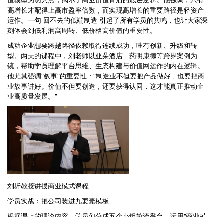
高增长才配得上高市盈率倍数，而实现高增长的重要路径是轻资产
运作。一句 回不去的低端制造 引起了所有学员的共鸣，也让大家深
刻体会到低利润高周转、低价格高价值的重要性。
成功企业想要跨越路径依赖取得连续成功，唯有创新、升级和转
型。两天的课程中，刘老师以亚朵酒店、药明康德等跨界案例为
镜，帮助学员理解平台思维、生态构建与价值网运作的内在逻辑。
他尤其强调"叙事"的重要性："制造业不但要把产品做好，也要把商
业故事讲好。价值不但要创造，还要获得认同，这才能真正推动企
业高质量发展。"
刘圻教授讲授商业模式课程
学员实战：把公司装进九要素模板
根据课上的理论内容，学员们分成五个小组轮流登台，运用"商业模