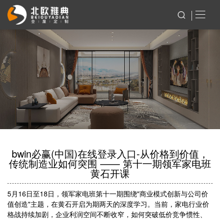
bwin必赢(中国)在线登录入口-从价格到价值，
传统制造业如何突围 —— 第十一期领军家电班
黄石开课
5月16日至18日，领军家电班第十一期围绕"商业模式创新与公司价
值创造"主题，在黄石开启为期两天的深度学习。当前，家电行业价
格战持续加剧，企业利润空间不断收窄，如何突破低价竞争惯性、