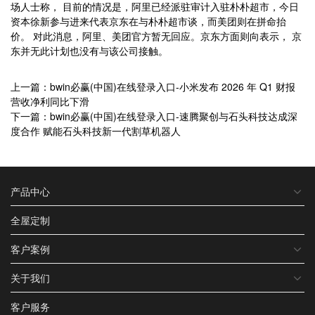
场人士称， 目前的情况是，阿里已经派驻审计入驻朴朴超市，今日
资本徐新参与进来代表京东在与朴朴超市谈，而美团则在拼命抬
价。 对此消息，阿里、美团官方暂无回应。京东方面则向表示， 京
东并无此计划也没有与该公司接触。
上一篇：bwin必赢(中国)在线登录入口-小米发布 2026 年 Q1 财报
营收净利同比下滑
下一篇：bwin必赢(中国)在线登录入口-速腾聚创与石头科技达成深
度合作 赋能石头科技新一代割草机器人
产品中心
全屋定制
客户案例
关于我们
客户服务