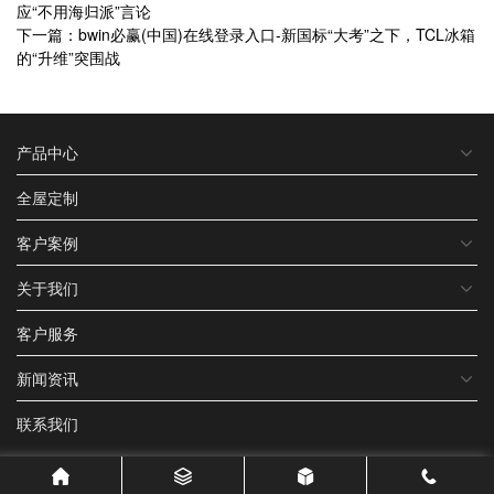
应“不用海归派”言论
下一篇：bwin必赢(中国)在线登录入口-新国标“大考”之下，TCL冰箱
的“升维”突围战
产品中心
全屋定制
客户案例
关于我们
客户服务
新闻资讯
联系我们