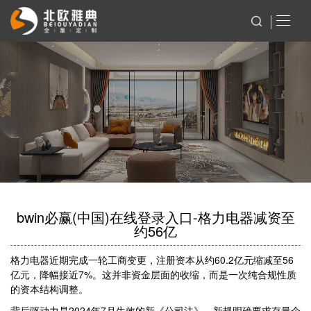
bwin必赢(中国)在线登录入口-格力电器减资至
约56亿
格力电器近期完成一轮工商变更，注册资本从约60.2亿元缩减至56
亿元，降幅接近7%。这并非资金层面的收缩，而是一次纯合规性质
的资本结构调整。
背后驱动力是2024年7月生效的新《公司法》。新规明确要求存量企