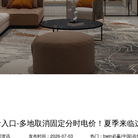
线登录入口-多地取消固定分时电价！夏季来
闻资讯
发布时间：2026-07-03
热门：
bwin必赢(中国)