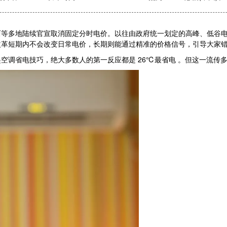
西等多地陆续官宣取消固定分时电价。以往由政府统一划定的高峰、低谷
改革短期内不会改变日常电价，长期则能通过精准的价格信号，引导大家
空调省电技巧，绝大多数人的第一反应都是 26℃最省电 。但这一流传