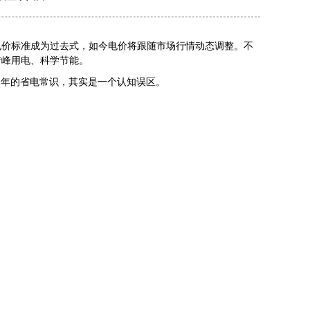
电价标准成为过去式，如今电价将跟随市场行情动态调整。不
错峰用电、科学节能。
多年的省电常识，其实是一个认知误区。