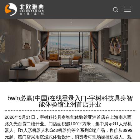
bwin必赢(中国)在线登录入口-宇树科技具身智
能体验馆亚洲首店开业
2026年5月31日，宇树科技具身智能体验馆亚洲首店在上海南京西
路久光百货二楼开业。门店面积超100平方米，集中展示G1人形机
器人、R1人形机器人和Go2机器狗等全系列C端产品，售价从8999
元起。该门店采用沉浸式体验设计，消费者可现场操控机器人、观