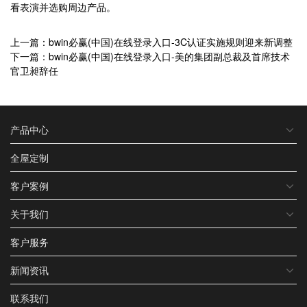
看表演并选购周边产品。
上一篇：bwin必赢(中国)在线登录入口-3C认证实施规则迎来新调整
下一篇：bwin必赢(中国)在线登录入口-美的集团副总裁及首席技术
官卫昶辞任
产品中心
全屋定制
客户案例
关于我们
客户服务
新闻资讯
联系我们