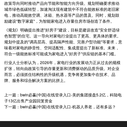
政策导向同时推动产品向节能和智能方向升级。规划明确要求推动
城市绿色低碳转型，加速淘汰现有建筑中不符合能效标准的老旧家
电，推动高能效空调、冰箱、热水器等产品的普及。同时，规划鼓
励建设"数字家庭"，为智能家电进入存量住房市场创造了条件。
《规划》明确提出推进"好房子"建设，目标是建设改造"安全舒适绿
色智慧"的住宅。这一导向对家电行业提出了更高、更具体的要求。
规划中提及的"调高层高、提高隔声性能、完善户型功能"等要求，意
味着对家电的静音性、空间适配性、集成度提出了新标准。未来，
符合一级能效标准可能成为家电进入"好房子"供应链的基本门槛。
行业人士分析认为，2026年，家电行业的发展动力正从过去的规模
扩张，转向由政策引导的存量更新和消费驱动的品质升级。对企业
而言，必须抓住结构性的升级机遇，竞争将更加集中在技术、品
牌、服务和综合解决方案的比拼上。
上一篇：bwin必赢(中国)在线登录入口-美的集团接盘5.2亿，科陆电
子13亿出售产业园回笼资金
下一篇：bwin必赢(中国)在线登录入口-机器人养老，还有多远？