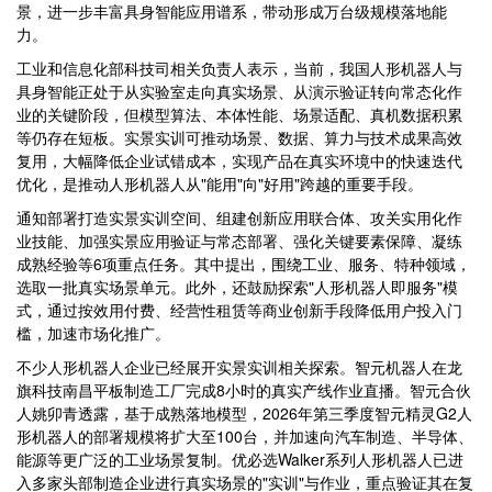
景，进一步丰富具身智能应用谱系，带动形成万台级规模落地能
力。
工业和信息化部科技司相关负责人表示，当前，我国人形机器人与
具身智能正处于从实验室走向真实场景、从演示验证转向常态化作
业的关键阶段，但模型算法、本体性能、场景适配、真机数据积累
等仍存在短板。实景实训可推动场景、数据、算力与技术成果高效
复用，大幅降低企业试错成本，实现产品在真实环境中的快速迭代
优化，是推动人形机器人从"能用"向"好用"跨越的重要手段。
通知部署打造实景实训空间、组建创新应用联合体、攻关实用化作
业技能、加强实景应用验证与常态部署、强化关键要素保障、凝练
成熟经验等6项重点任务。其中提出，围绕工业、服务、特种领域，
选取一批真实场景单元。此外，还鼓励探索"人形机器人即服务"模
式，通过按效用付费、经营性租赁等商业创新手段降低用户投入门
槛，加速市场化推广。
不少人形机器人企业已经展开实景实训相关探索。智元机器人在龙
旗科技南昌平板制造工厂完成8小时的真实产线作业直播。智元合伙
人姚卯青透露，基于成熟落地模型，2026年第三季度智元精灵G2人
形机器人的部署规模将扩大至100台，并加速向汽车制造、半导体、
能源等更广泛的工业场景复制。优必选Walker系列人形机器人已进
入多家头部制造企业进行真实场景的"实训"与作业，重点验证其在复