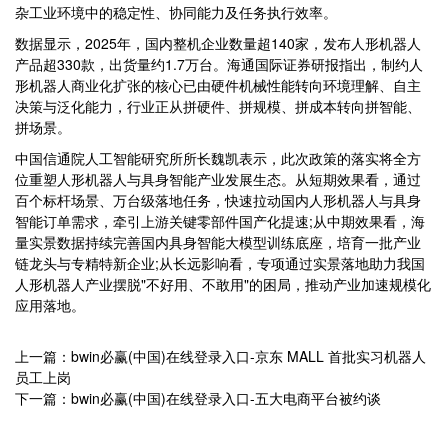
杂工业环境中的稳定性、协同能力及任务执行效率。
数据显示，2025年，国内整机企业数量超140家，发布人形机器人
产品超330款，出货量约1.7万台。海通国际证券研报指出，制约人
形机器人商业化扩张的核心已由硬件机械性能转向环境理解、自主
决策与泛化能力，行业正从拼硬件、拼规模、拼成本转向拼智能、
拼场景。
中国信通院人工智能研究所所长魏凯表示，此次政策的落实将全方
位重塑人形机器人与具身智能产业发展生态。从短期效果看，通过
百个标杆场景、万台级落地任务，快速拉动国内人形机器人与具身
智能订单需求，牵引上游关键零部件国产化提速;从中期效果看，海
量实景数据持续完善国内具身智能大模型训练底座，培育一批产业
链龙头与专精特新企业;从长远影响看，专项通过实景落地助力我国
人形机器人产业摆脱"不好用、不敢用"的困局，推动产业加速规模化
应用落地。
上一篇：bwin必赢(中国)在线登录入口-京东 MALL 首批实习机器人
员工上岗
下一篇：bwin必赢(中国)在线登录入口-五大电商平台被约谈