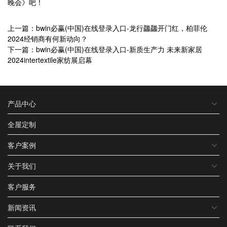
晚会》吧！
上一篇：bwin必赢(中国)在线登录入口-龙行龘龘开门红，柏菲伦
2024经销商有何新动向？
下一篇：bwin必赢(中国)在线登录入口-新质生产力 未来新家居
2024intertextile家纺展启幕
产品中心
全屋定制
客户案例
关于我们
客户服务
新闻资讯