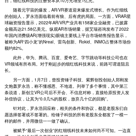
日，细红线科技的注册资本从10万元增至1亿元。
随着元宇宙的爆发，AR/VR赛道迎来爆发式增长。作为红细线
的创始人，罗永浩面临着前有狼、后有虎的局面。一方面，VRAR星
球融资报告显示，2022年AR/VR产业共有158家企业融资，已披露
金额高达21.58亿美元。纵观AR市场销量，据艾瑞咨询发布了2022
年国内消费级AR(增强现实)眼镜主要线上平台市场销售报告显示，
被称为AR“四小龙”的Nreal、雷鸟创新、Rokid、INMO占整体市场份
额约82%。
此外，华为、腾讯、百度、爱奇艺、字节跳动等科技公司也在
VR领域有所布局。对于刚起步的细红线科技来说，前路可谓道阻且
长。
另一方面，1月7日，曾投资锤子科技、紫辉创投创始人郑刚发
文炮轰罗永浩，称不懂感恩、不地道。列举了多个事情，其中第三
条说道，新创立VR公司后不开会、不信息对称，直接给原投资人发
补偿协议，让其为“0.0几%的股权，放弃几十亿的回购”。
针对此，罗永浩回应称，相关的条件和协议，都是老股东们自
愿选择签署或不签署的。给锤子科技的所有老股东全都发了一模一
样的邮件，并用微信一一做了确认。
被赋予“最后一次创业”的红细线科技未来如何尚不可知。一边直