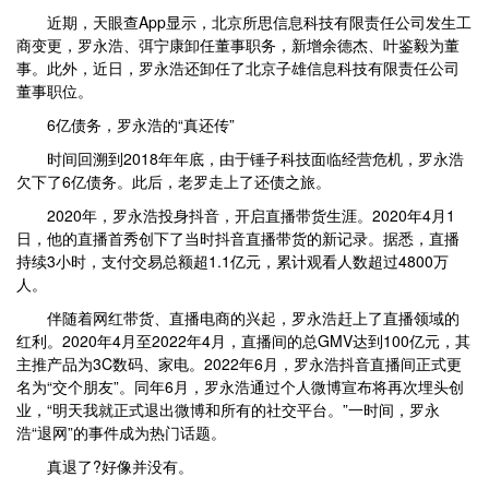
近期，天眼查App显示，北京所思信息科技有限责任公司发生工
商变更，罗永浩、弭宁康卸任董事职务，新增余德杰、叶鉴毅为董
事。此外，近日，罗永浩还卸任了北京子雄信息科技有限责任公司
董事职位。
6亿债务，罗永浩的“真还传”
时间回溯到2018年年底，由于锤子科技面临经营危机，罗永浩
欠下了6亿债务。此后，老罗走上了还债之旅。
2020年，罗永浩投身抖音，开启直播带货生涯。2020年4月1
日，他的直播首秀创下了当时抖音直播带货的新记录。据悉，直播
持续3小时，支付交易总额超1.1亿元，累计观看人数超过4800万
人。
伴随着网红带货、直播电商的兴起，罗永浩赶上了直播领域的
红利。2020年4月至2022年4月，直播间的总GMV达到100亿元，其
主推产品为3C数码、家电。2022年6月，罗永浩抖音直播间正式更
名为“交个朋友”。同年6月，罗永浩通过个人微博宣布将再次埋头创
业，“明天我就正式退出微博和所有的社交平台。”一时间，罗永
浩“退网”的事件成为热门话题。
真退了?好像并没有。