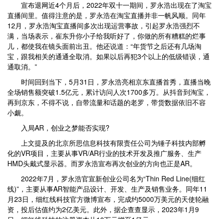
宣布退网近4个月后，2022年双十一期间，罗永浩出现在了淘宝
直播间里。值得注意的是，罗永浩在淘宝直播并非一帆风顺。同年
12月，罗永浩淘宝直播间多次出现运营事故，引起罗永浩强烈不
满，当场表示，崔东升你小子给我听好了，你做的所有糟糕的烂事
儿，都使我在镜头面前出丑。他还说道：“年货节之后还有几场淘
宝，跟我相关的通通全取消。如果以后再犯3个以上的低级错误，通
通取消。”
时间回到当下，5月31日，罗永浩亮相京东直播首秀，直播当晚
全场销售额突破1.5亿元，累计访问人次1700多万。从抖音到淘宝，
再到京东，不得不说，自带流量和话题的老罗，带货数据依旧不容
小觑。
入局AR，创业之梦能否实现?
上文提及的北京所思信息科技有限责任公司为锤子科技内部孵
化的VR项目，主要从事VR/AR行业的技术开发及推广服务、生产
HMD头戴式显示器。而罗永浩宣布再次创业的方向也正是AR。
2022年7月，罗永浩官宣新创业公司名为“Thin Red Line(细红
线)”，主要从事AR智能产品设计、开发、生产及销售业务。同年11
月23日，细红线科技官方微博宣布，完成约5000万美元的天使轮融
资，投后估值约为2亿美元。此外，据企查查显示，2023年1月9