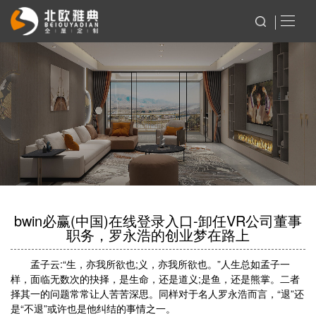
bwin必赢(中国)在线登录入口-卸任VR公司董事
职务，罗永浩的创业梦在路上
孟子云:“生，亦我所欲也;义，亦我所欲也。”人生总如孟子一
样，面临无数次的抉择，是生命，还是道义;是鱼，还是熊掌。二者
择其一的问题常常让人苦苦深思。同样对于名人罗永浩而言，“退”还
是“不退”或许也是他纠结的事情之一。