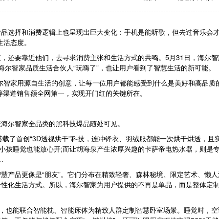
择和消费逻辑上也呈现出巨大变化：手机是能听歌，但去过音乐会才懂“
生活态度。
要靠近他们，去寻求消费主张和生活方式的共鸣。5月31日，海尔智家
海尔智家品质生活合伙人“玩嗨了”，也让用户看到了智慧生活的新可能。
智家用源自生活的创意，让每一位用户都能感受到什么是美好和高品质的
快手等渠道销售额全网第一，实现开门红的关键所在。
海尔智家全品类的黑科技爆品随处可见。
了首创“3D透视烘干”科技，连冲锋衣、羽绒服都能一次烘干烘透，且
人小孩睡觉也能放心开;而让胡海泉产生浓厚兴趣的卡萨帝电热水器，则是
…
品更像是“朋友”。它们分布在精致轻奢、森林秘境、限定艺术、懒人派
性化生活方式。所以，海尔智家为用户提供的不再是单品，而是整体定制的
，也能联合智能枕、智能床体为精致人群定制智慧卧室场景。睡觉时，空