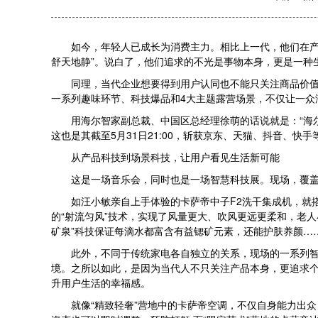
如今，年轻人已成长为消费主力。相比上一代，他们在产品选
舒天地静”。说白了，他们追求的不光是事物本身，更是一种
同理，当代企业想要得到用户认同也不能只关注商品价值，还
一系列趣味环节、科技爆品和4大主题露营场景，不仅让一众
用海尔智家副总裁、中国区总经理徐萌的话说就是：“海尔
这也是其截至5月31日21:00，斩获京东、天猫、抖音、
从产品科技到场景科技，让用户看见生活新可能
这是一场音乐会，同时也是一场智慧科技展。现场，覆盖
如汪小敏亲自上手体验的卡萨帝中子F2洗干集成机，就搭载
的“射流匀风”技术，实现了风量更大、吹风更远更柔和，老
矿泉”科技保证每滴水都富含有益锶矿元素，还能护肤养颜…
此外，不同于传统家电各自独立的关系，现场的一系列智慧产
境。之所以如此，是因为当代人不只关注产品本身，更追求个
升用户生活的幸福感。
就像“精致轻奢”营地中的卡萨帝空调，不仅自身能力出众