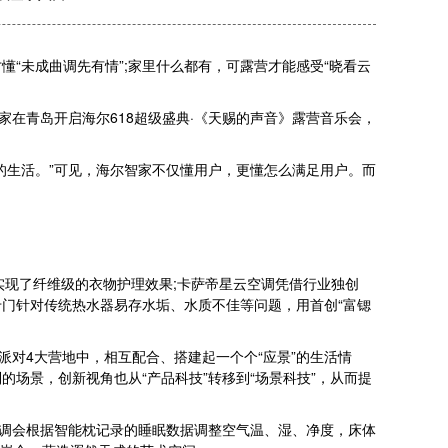
未成曲调先有情”;家里什么都有，可露营才能感受“晓看云
在青岛开启海尔618超级盛典·《天赐的声音》露营音乐会，
生活。”可见，海尔智家不仅懂用户，更懂怎么满足用户。而
实现了纤维级的衣物护理效果;卡萨帝星云空调凭借行业独创
专门针对传统热水器易存水垢、水质不佳等问题，用首创“富锶
对4大营地中，相互配合、搭建起一个个“应景”的生活情
场景，创新视角也从“产品科技”转移到“场景科技”，从而提
调会根据智能枕记录的睡眠数据调整空气温、湿、净度，床体