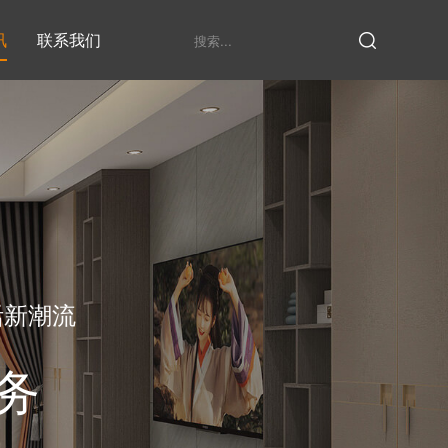
讯
联系我们
鞋柜系列
衣柜系列
家具定制厂家
发展历程
衣帽间
活新潮流
务