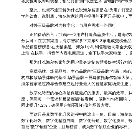
姿态也可以即时调整，预防打鼾;而“限定艺术”营地的卡萨帝
至此，也就不难理解为什么说海尔智家是在“为用户打造高
学的饮食。说到底，海尔智家给用户提供的不再只是家电，
对外三级品牌对内数字化，与用户需求一路同行
正如徐萌所言：“为每一位用户打造高品质生活，是海尔智家不
分认可：在京东渠道，海尔智家拿下京东618家电成交榜全品
单品销售榜榜首;在天猫渠道，海尔1小时销售额较同期全天双位
上涨;在快手、抖音等内容电商渠道，拿下快手大家电第一、
那为什么海尔智家能为用户量身定制智慧美好生活?这背后
高端品牌、场景品牌、生态品牌的“三级品牌”布局，核心
构成极致场景体验的基础;场景品牌三翼鸟依托海尔智家大脑
海尔智家通过跨界合作建立起行业最大的智慧家庭场景生态
数字化转型的核心则是保证最好的服务、最高的效率。从这
应，保障每一个需求和反馈都能“被看到”，做到句句有回响
同比提升1.2%，确保用户能买到心仪的场景方案。
而这只是其数字化升级进程中的冰山一角。目前，海尔智家
数字化研发、数字化精益制造、数字化营销、数字化质量、数
首批“数字领航”企业，且居榜首，成为数字领航企业的标杆。