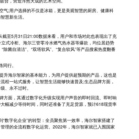
无缝嵌合，营造浑然天成的艺术空间。
空气;用户选择的不仅是冰箱，更是美观智慧的厨房、健康科
的智慧新生活。
至5月31日21:00数据来看，用户和市场对此也表现出了充
7升立式冷柜、海尔三管零冷水燃气热水器等爆款，均位居趋势
除菌自清洁”、“双塔软风”、“复合软风”等产品搜索热度翻番
路同行。
提升海尔智家的基本能力，为用户提供超预期的产品，这也是
全流程一站式服务，让智慧生活能够快速普及;生态品牌方面，
升级、永不过时。
碑方面，其通过数字化升级实现用户声音的即时回流、即时响
大幅减少等待时间，同时还准备了充足货源，预计618现货率
“数字化企业”的转型：全员聚焦第一效率，海尔智家搭建了
理的全流程数字化运营。2022年，海尔智家就已入围国家