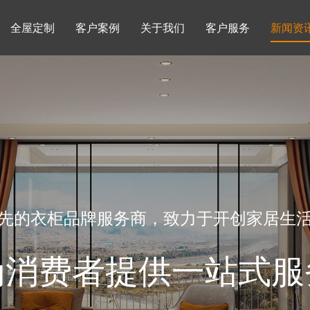
全屋定制
客户案例
关于我们
客户服务
新闻资
书柜系列
酒柜系列
企业文化
行业动态
书房
榻榻米房
品牌理念
产品知识
先的衣柜品牌服务商，致力于开创家居生
为消费者提供一站式服