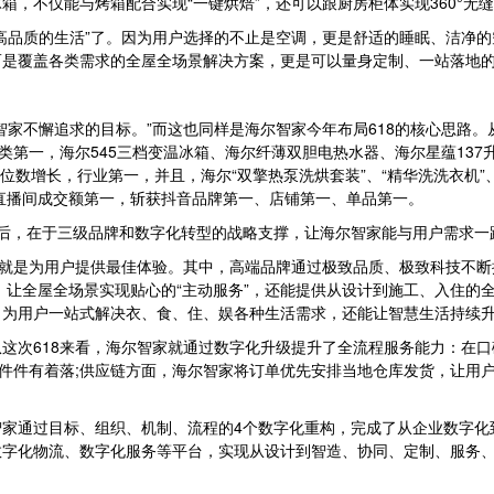
冰箱，不仅能与烤箱配合实现“一键烘焙”，还可以跟厨房柜体实现360°
品质的生活”了。因为用户选择的不止是空调，更是舒适的睡眠、洁净的
而是覆盖各类需求的全屋全场景解决方案，更是可以量身定制、一站落地
懈追求的目标。”而这也同样是海尔智家今年布局618的核心思路。从截
类第一，海尔545三档变温冰箱、海尔纤薄双胆电热水器、海尔星蕴13
数增长，行业第一，并且，海尔“双擎热泵洗烘套装”、“精华洗洗衣机”、“
直播间成交额第一，斩获抖音品牌第一、店铺第一、单品第一。
，在于三级品牌和数字化转型的战略支撑，让海尔智家能与用户需求一
就是为用户提供最佳体验。其中，高端品牌通过极致品质、极致科技不断
，让全屋全场景实现贴心的“主动服务”，还能提供从设计到施工、入住的
，为用户一站式解决衣、食、住、娱各种生活需求，还能让智慧生活持续
次618来看，海尔智家就通过数字化升级提升了全流程服务能力：在口
，件件有着落;供应链方面，海尔智家将订单优先安排当地仓库发货，让用户
通过目标、组织、机制、流程的4个数字化重构，完成了从企业数字化到
字化物流、数字化服务等平台，实现从设计到智造、协同、定制、服务、管