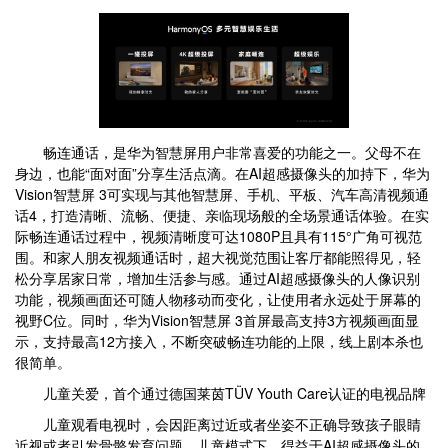
畅连通话，是华为智慧屏用户非常喜爱的功能之一。父母不在
身边，也能“面对面”分享生活点滴。在AI超感摄像头的加持下，华为
Vision智慧屏 3可实现与其他智慧屏、手机、平板、汽车高清视频通
话4，打造清晰、流畅、便捷、亲临现场般的全场景通话体验。在实
际畅连通话过程中，视频清晰度可达1080P且具有115°广角可视范
围。和家人朋友视频通话时，超大视觉范围让客厅都能照得见，轻
松分享居家日常，增加生活参与感。通过AI超感摄像头的人像识别
功能，视频画面还可随人物移动而变化，让使用者永远处于屏幕的
视野C位。同时，华为Vision智慧屏 3首屏最高支持3方视频画面显
示，支持最高12方接入，不断突破畅连功能的上限，线上剧本杀也
很简单。
儿童关爱，首个通过德国莱茵TÜV Youth Care认证的电视品牌
儿童观看电视时，会因距离过近或者坐姿不正确导致孩子眼睛
近视或者引发骨骼发育问题。儿童模式下，得益于AI超感摄像头的