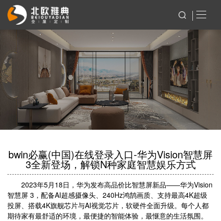
bwin必赢(中国)在线登录入口-华为Vision智慧屏
3全新登场，解锁N种家庭智慧娱乐方式
2023年5月18日，华为发布高品价比智慧屏新品——华为Vision
智慧屏 3，配备AI超感摄像头、240Hz鸿鹄画质、支持最高4K超级
投屏、搭载4K旗舰芯片与AI视觉芯片，软硬件全面升级。每个人都
期待家有最舒适的环境，最便捷的智能体验，最惬意的生活氛围。