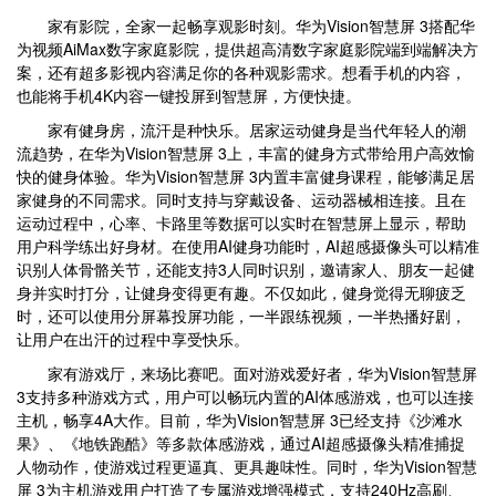
家有影院，全家一起畅享观影时刻。华为Vision智慧屏 3搭配华
为视频AiMax数字家庭影院，提供超高清数字家庭影院端到端解决方
案，还有超多影视内容满足你的各种观影需求。想看手机的内容，
也能将手机4K内容一键投屏到智慧屏，方便快捷。
家有健身房，流汗是种快乐。居家运动健身是当代年轻人的潮
流趋势，在华为Vision智慧屏 3上，丰富的健身方式带给用户高效愉
快的健身体验。华为Vision智慧屏 3内置丰富健身课程，能够满足居
家健身的不同需求。同时支持与穿戴设备、运动器械相连接。且在
运动过程中，心率、卡路里等数据可以实时在智慧屏上显示，帮助
用户科学练出好身材。在使用AI健身功能时，AI超感摄像头可以精准
识别人体骨骼关节，还能支持3人同时识别，邀请家人、朋友一起健
身并实时打分，让健身变得更有趣。不仅如此，健身觉得无聊疲乏
时，还可以使用分屏幕投屏功能，一半跟练视频，一半热播好剧，
让用户在出汗的过程中享受快乐。
家有游戏厅，来场比赛吧。面对游戏爱好者，华为Vision智慧屏
3支持多种游戏方式，用户可以畅玩内置的AI体感游戏，也可以连接
主机，畅享4A大作。目前，华为Vision智慧屏 3已经支持《沙滩水
果》、《地铁跑酷》等多款体感游戏，通过AI超感摄像头精准捕捉
人物动作，使游戏过程更逼真、更具趣味性。同时，华为Vision智慧
屏 3为主机游戏用户打造了专属游戏增强模式，支持240Hz高刷、