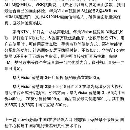
ALLM超低时延、VRR抗撕裂。用户还可以自动设定画面参数，找到
最适合自己的画面体验。华为Vision智慧屏 3还配备3路48Gbps
HDMI高速接口，支持4K120Hz画面信号输入，确保画面质量高保
真，游戏体验更畅快。
家有KTV，和好友一起放声歌唱。华为Vision智慧屏 3和全民K
歌一起打造了K歌功能，内置百万级优质曲库，让客厅秒变KTV。用
户在使用时，可使用语音点歌、手机点歌等便捷方式，还有智能评
分系统等功能，让亲朋好友尽享嗨唱时刻。不仅如此，华为Vision智
慧屏 3还具有千万级有声资源，用户可直接收听喜马拉雅、蜻蜓
FM、樊登读书等多个主流音频平台的优质内容，多种视听喜好一屏
即可满足。
华为Vision智慧屏 3开启预售 预约最高立减500元
华为Vision智慧屏 3将于5月18日21:00 在华为商城及各大授权
电商平台正式开启预售。价格方面，华为Vision智慧屏 3，65英寸售
价4499元、75英寸售价5999元，新品首发最高优惠500元，其中购
买65英寸及75英寸均可立减 500元。
上一篇：bwin必赢(中国)在线登录入口-桂志辉：做酵母不做馒头 国
创中心构建中国家电行业基础共性技术平台