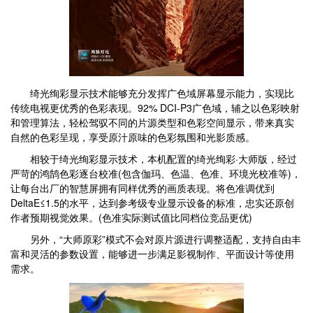
绮光绚彩显示技术能够充分发挥广色域屏幕显示能力，实现比
传统电视更优秀的色彩表现。92% DCI-P3广色域，辅之以色彩映射
和管理算法，轻松驾驭不同的片源类型和色彩空间显示，带来真实
自然的色彩呈现，享受原汁原味的色彩氛围和光影质感。
相较于绮光绚彩显示技术，本机配置的绮光绚彩·大师版，经过
严苛的鸿鹄色彩逐台校准(包含伽玛、色温、色准、环境光校准等)，
让每台出厂的智慧屏拥有同样优秀的画质表现。将色准调优到
DeltaE≤1.5的水平，达到参考级专业显示设备的标准，忠实还原创
作者预期视觉效果。(色准实际测试值比同档位竞品更优)
另外，“大师原彩”模式不会对原片源进行调整适配，支持自由丰
富和灵活的参数设置，能够进一步满足影视制作、平面设计等使用
需求。