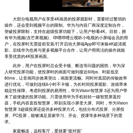
大部分电视用户在享受4K画质的投屏观影时，需要经过繁琐的
操作，还会受到视频平台的限制。华为与内容厂商深度定制合作，
突破投屏限制，支持在超级投屏功能下，让用户秒看4K。目前，拥
有华为视频(含芒果视频)、哔哩哔哩云视听小电视的小屏端会员的用
户，在投屏时无需提前安装/打开启动大屏端App即可体验4K超清观
影。后续华为也将与更多视频平台合作，让用户用简洁的操作就能
享受优质的4K投屏画面。
此外，用户在投屏时总会受卡顿、断连等问题的困扰，华为深
入研究投屏功能，使投屏时的画面可做到接近60fps、时延低至
80ms，让音画同步效果突出，画面更流畅。同时对底层的传输效率
进行优化，可做到连续6小时不卡顿，为长时间投屏观影、游戏带来
稳定性保障。考虑到投屏的易用性，华为Vision智慧屏 3还为用户带
来了超便捷的投屏功能。只需使用华为手机轻轻一碰智慧屏遥控
器，手机内容直投智慧屏，即刻实现小屏变大屏。同时，华为Vision
智慧屏 3超级投屏还提供多种投屏方式，包括分布式投屏、分屏投
屏、PC投屏，能够满足居家学习、开会、授课等多种场景下的需
求。
家庭畅连，远程客厅，爱就要“面对面”