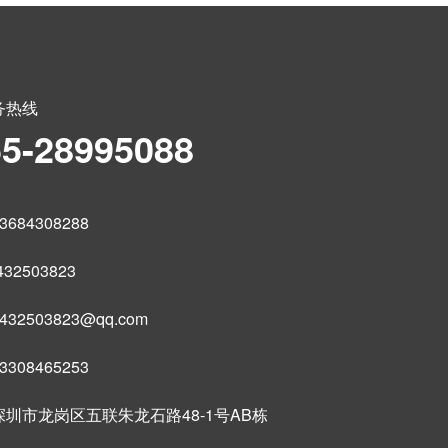
务热线
55-28995088
684308288
32503823
32503823@qq.com
308465253
圳市龙岗区五联朱龙石路48-1号AB栋