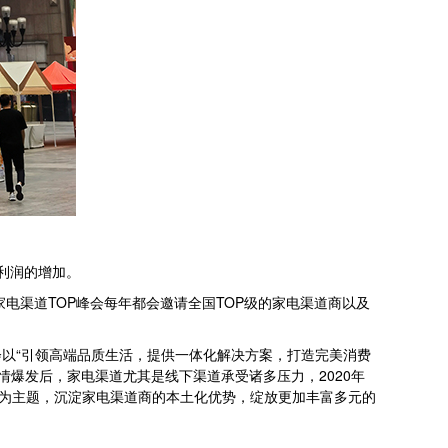
利润的增加。
渠道TOP峰会每年都会邀请全国TOP级的家电渠道商以及
会以“引领高端品质生活，提供一体化解决方案，打造完美消费
情爆发后，家电渠道尤其是线下渠道承受诸多压力，2020年
长”为主题，沉淀家电渠道商的本土化优势，绽放更加丰富多元的