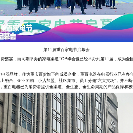
第11届重百家电节启幕会
盛宴，而同期举办的家电渠道TOP峰会也已经举办到第11届，成为全
三个电器品牌，作为重庆百货旗下的成员企业，重百电器在电器行业已有多
上融合、企业团购、小店加盟、社区集市、员工分佣“六大卖场”，并不
今，重百电器已为消费者提供全渠道、全生态、全生命周期的产品保障和