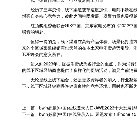
线下渠道作用凸显，行业凝聚向上力量
经历了三年疫情，线下渠道变革速度加快，电商不断在线下
增强自身核心竞争力，彼此之间抱团发展、凝聚力量也显得
红顶奖组委会联合GfK中国、京东家电发布的《2022中
强音的钥匙。
值得一提的是，线下渠道在高端产品体验、场景化打造方面
来的个区域渠道经销商也天然的在本土家电消费趋势引导、
TOP峰会的意义所在。
进入到2023年，提振消费成为各行业的重点，作为消费领
的线下区域经销商也提供了多样化的促销活动，满足当前消
无论是线上线下融合，还是更多跨界者的加入，行业凝聚才
下，线下区域经销商呼唤健康良性的竞争环境，同时也不断
上一篇：bwin必赢(中国)在线登录入口-AWE2023十大
下一篇：bwin必赢(中国)在线登录入口-延迟发布！iPhone 