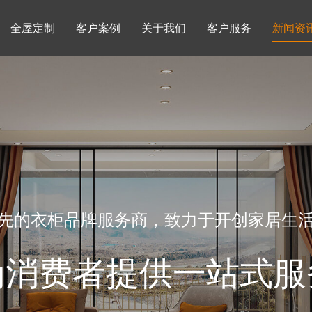
全屋定制
客户案例
关于我们
客户服务
新闻资
书柜系列
酒柜系列
企业文化
行业动态
书房
榻榻米房
品牌理念
产品知识
先的衣柜品牌服务商，致力于开创家居生
为消费者提供一站式服