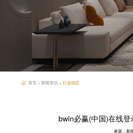
首页
新闻资讯
行业动态
>
>
bwin必赢(中国)在
来源：
新