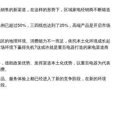
销售的新渠道，在这样的形势下，区域家电经销商不断锻造
例已超过50%，三四线也达到了25%，高端产品是开启市场
区的地理环境、消费能力不一而足，依托本土化环境成长起
场环境下赢得先机?这或许就是重百电器打造的家电渠道商
手，借助政策优势、发挥渠道本土化优势，以重百电器为代表
消费。
品、服务体验上都已经进入了新的竞争阶段，在新的环境
阶段。