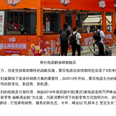
商社电器解放碑旗舰店
，但是凭借着前瞻性的战略实施，重百电器在疫情期间也实现了5倍净
聚线下渠道经销商力量的重要性，自2013年开始，重百电器主办的家电
户等的新变化、新趋势、新机遇。
助推及引领作用，例如2016年第四届中国(重庆)家电渠道商TOP峰
逐梦新零售·扬帆再起航”为主题，为新消费环境下的新零售方式指明方向，疫
为驱动，打造家电销售、服务的新生态。今年，峰会以“扎根本土 坚定生