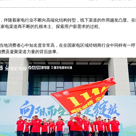
伴随着家电行业不断向高端化结构转型，线下渠道的作用越发凸显。在经
是家电渠道商不断的扎根本土、探索用户新需求的过程。
当地消费者心中知名度非常高，在全国家电区域经销商行业中同样有一呼
消费及凝聚渠道力量的背后故事。