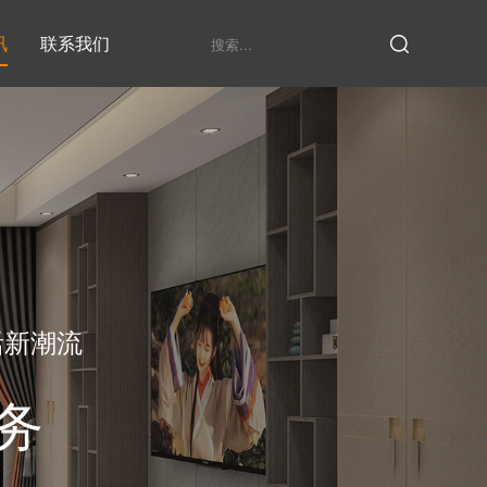
讯
联系我们
鞋柜系列
衣柜系列
家具定制厂家
发展历程
衣帽间
活新潮流
务