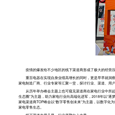
疫情的爆发给不少地区的线下渠道商形成了极大的经营压力
重百电器在实现自身业绩高增长的同时，更是早早就洞察到凝
家电制造厂商、行业专家等汇聚一堂，探讨行业、渠道、用
从历年举办峰会主题上也可窥见渠道商在家电行业中所起到的
生态圈”为主题，助力家电行业向高端化进军，2018年以“
家电渠道商TOP峰会以“数字零售创未来”为主题，以数字化
家电零售生态。