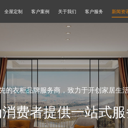
全屋定制
客户案例
关于我们
客户服务
新闻资
书柜系列
酒柜系列
企业文化
行业动态
书房
榻榻米房
品牌理念
产品知识
先的衣柜品牌服务商，致力于开创家居生
为消费者提供一站式服