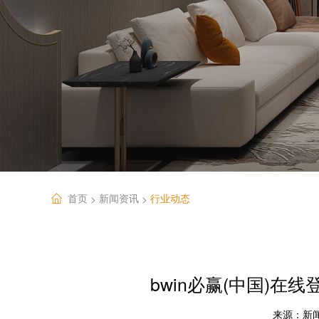
首页
新闻资讯
行业动态
>
>
bwin必赢(中国)
来源：
新