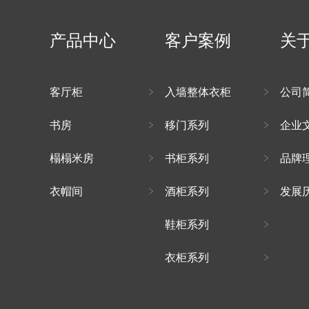
产品中心
客户案例
关
客厅柜
入墙整体衣柜
公司
书房
移门系列
企业
榻榻米房
书柜系列
品牌
衣帽间
酒柜系列
发展
鞋柜系列
衣柜系列