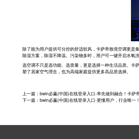
除了能为用户提供可分控的舒适软风，卡萨帝致境空调更是
除湿方案，除湿不降温。污染物多时，用户可一键开启水氧洗
选空调不只是选功能、选质量，更是选择一种生活品质。卡
塑了居家空气理念，也为高端家庭提供更多高品质选择。
上一篇：bwin必赢(中国)在线登录入口-率先做到融合！卡
下一篇：bwin必赢(中国)在线登录入口-更懂用户，行业唯一