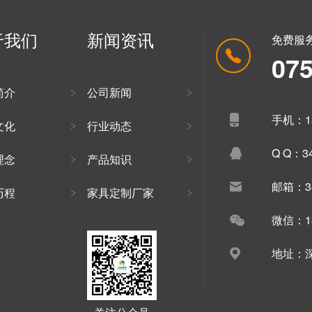
于我们
新闻资讯
免费服
07
简介
公司新闻
手机：13
文化
行业动态
Q Q：34
理念
产品知识
邮箱：34
历程
家具定制厂家
微信：13
地址：深