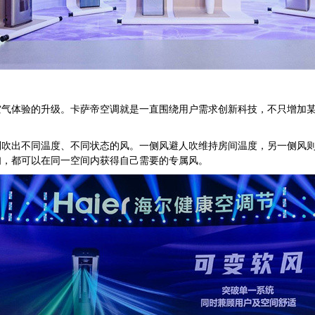
空气体验的升级。卡萨帝空调就是一直围绕用户需求创新科技，不只增加
别吹出不同温度、不同状态的风。一侧风避人吹维持房间温度，另一侧风
妇，都可以在同一空间内获得自己需要的专属风。