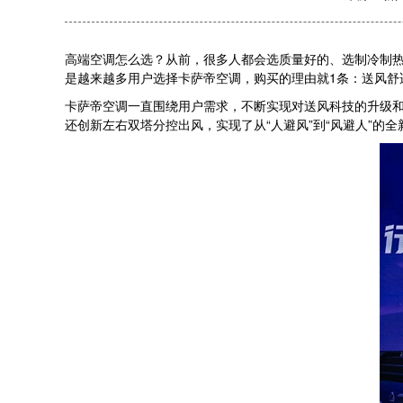
高端空调怎么选？从前，很多人都会选质量好的、选制冷制
是越来越多用户选择卡萨帝空调，购买的理由就1条：送风舒
卡萨帝空调一直围绕用户需求，不断实现对送风科技的升级和
还创新左右双塔分控出风，实现了从“人避风”到“风避人”的