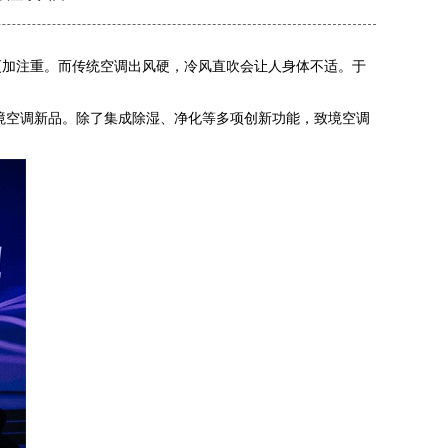
更加注重。而传统空调出风硬，冷风直吹会让人身体不适。于
境空调新品。除了集成除湿、净化等多项创新功能，致境空调