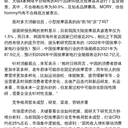
联、天猫4家网络平台销售的45个品牌50批次按摩器具进行了监督抽
查。其中，不合格检出率为30.0%，且知名品牌攀高、MORY、佳佰
hommy均有不合格批次被查出。
面对多方消极信息，小型按摩器真的由“热”转“凉”了吗?
据观研报告网的资料显示，目前我国大陆按摩器具渗透率仅为
1.5%，而日本、韩国等海外发达国家已经接近20%，相比之下我国
仍然有很大的提升空间。据头豹研究院发布的《2022年中国按摩小
家电行业报告》预计，中国按摩家电行业的市场规模在2021年为
87.5亿元，预计到2026年中国按摩家电行业规模将达到152.7亿元。
针对消极观点，朱军表示：“相对日韩而言，中国的消费者群体
更加丰富多样。老年群体可能存在固定的按摩需求，而年轻人的按
摩需求更加多样化，比如运动放松、体能恢复、疲劳缓解等等，企
业需要及时洞察消费者需求变化，去做产品迭代和新品研发。长远
来看，市场未来一定是向好的，但发展过程中可能存在阶段性障
碍，需要企业去针对性克服。”
竞争格局暂未成型，研发、渠道、营销并重
市场需求仍在，关键要看企业如何把握。观研天下研究员方孙
维分析到，当前我国小型按摩器行业竞争格局暂未成型，行业CR3
约在25%左右，市场集中度较低。他讲到：“居民收入增长驱动消费