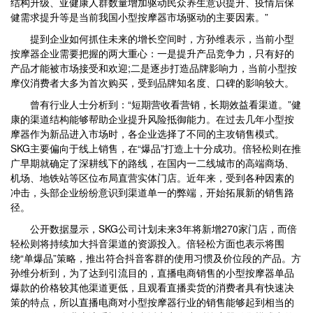
结构升级、亚健康人群数量增加驱动民众养生意识提升、疫情后保
健需求提升等是当前我国小型按摩器市场驱动的主要因素。”
提到企业如何抓住未来的增长空间时，方孙维表示，当前小型
按摩器企业需要把握的两大重心：一是提升产品竞争力，只有好的
产品才能被市场接受和欢迎;二是逐步打造品牌影响力，当前小型按
摩仪消费者大多为首次购买，受到品牌知名度、口碑的影响较大。
曾有行业人士分析到：“短期营收看营销，长期效益看渠道。”健
康的渠道结构能够帮助企业提升风险抵御能力。在过去几年小型按
摩器作为新品进入市场时，各企业选择了不同的主攻销售模式。
SKG主要偏向于线上销售，在“爆品”打造上十分成功。倍轻松则在推
广早期就确定了深耕线下的路线，在国内一二线城市的高端商场、
机场、地铁站等区位布局直营实体门店。近年来，受到各种因素的
冲击，头部企业纷纷意识到渠道单一的弊端，开始拓展新的销售路
径。
公开数据显示，SKG公司计划未来3年将新增270家门店，而倍
轻松则将持续加大抖音渠道的资源投入。倍轻松方面也表示将围
绕“单爆品”策略，推出符合抖音客群的使用习惯及价位段的产品。方
孙维分析到，为了达到引流目的，直播电商销售的小型按摩器单品
爆款的价格较其他渠道更低，且观看直播卖货的消费者具有快速决
策的特点，所以直播电商对小型按摩器行业的销售能够起到相当的