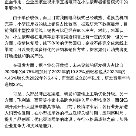
正面作用，企业应该重视未来直播电商在小型按摩器销售模式中的
重要地位。
由于单价较低，而且目前我国电商模式已经成熟、退换货机制
完善，小型按摩器的线上销售占比较高，据观研天下数据显示，目
前我国小型按摩器线上销售占比已经在60%左右。对此，朱军认
为，小型按摩器在电商等新零售渠道销售上有一定的优势，但另一
方面，疫情恢复后，线下体验的优势回归，企业不能完全依赖线上
渠道，可以去尝试多样化的营销和销售方式，探索如何让消费者更
好地接触和购买产品。
在研发方面，据企业公开数据，未来穿戴的研发投入占比自
2020年的4.75%增加到了2022年的10.82%;倍轻松也从2022年的
4.46%增长为2022年的6.4%，而攀高成立23年以来，研发费用年均
递增25%。
可见，头部品牌正在渠道、研发和营销上主动优化升级。另一
方面，飞利浦、西屋等小家电品牌也相继入局小型按摩器，而SKG
则开始开拓大型按摩器具市场。目前，疫情结束后，各行业开始进
入消费恢复期，在小型按摩器的行业洗牌关键时期，应洞察时局，
提升产品创新，优化渠道网络的建设，在行业格局成熟之前，加强
企业竞争力和抗风险能力。