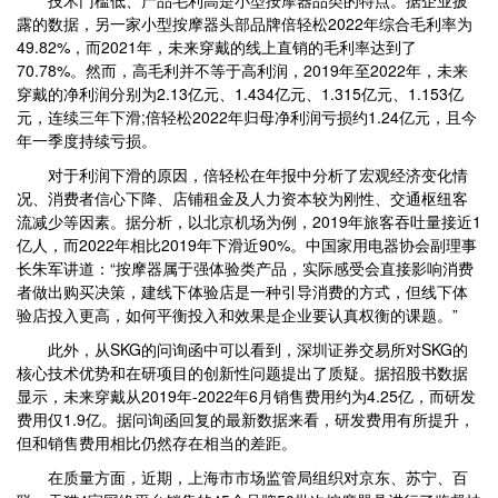
露的数据，另一家小型按摩器头部品牌倍轻松2022年综合毛利率为
49.82%，而2021年，未来穿戴的线上直销的毛利率达到了
70.78%。然而，高毛利并不等于高利润，2019年至2022年，未来
穿戴的净利润分别为2.13亿元、1.434亿元、1.315亿元、1.153亿
元，连续三年下滑;倍轻松2022年归母净利润亏损约1.24亿元，且今
年一季度持续亏损。
对于利润下滑的原因，倍轻松在年报中分析了宏观经济变化情
况、消费者信心下降、店铺租金及人力资本较为刚性、交通枢纽客
流减少等因素。据分析，以北京机场为例，2019年旅客吞吐量接近1
亿人，而2022年相比2019年下滑近90%。中国家用电器协会副理事
长朱军讲道：“按摩器属于强体验类产品，实际感受会直接影响消费
者做出购买决策，建线下体验店是一种引导消费的方式，但线下体
验店投入更高，如何平衡投入和效果是企业要认真权衡的课题。”
此外，从SKG的问询函中可以看到，深圳证券交易所对SKG的
核心技术优势和在研项目的创新性问题提出了质疑。据招股书数据
显示，未来穿戴从2019年-2022年6月销售费用约为4.25亿，而研发
费用仅1.9亿。据问询函回复的最新数据来看，研发费用有所提升，
但和销售费用相比仍然存在相当的差距。
在质量方面，近期，上海市市场监管局组织对京东、苏宁、百