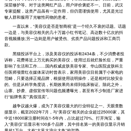
深层修护等。对于这类网红产品，用户评价褒贬不一。日前，武汉
专家提醒，这类产品虽有一定作用，但仍需谨慎使用，尤其是光过
敏人群和服用了光敏性药物的患者。
一直以来，“美容仪是否是智商税”是一个经久不衰的话题。话题
一边是，与美容仪相关的几十万篇小红书笔记、高达数十亿次的抖
音视频播放;另一边则是用户被烫伤、劣质产品问题投诉和工商罚
款。
黑猫投诉平台上，涉及美容仪的投诉有2434条，不少消费者投
诉称，花费将近上万元购买的美容仪，使用过后就烂脸长痘，严重
影响了生活和工作……国内权威皮肤美容专家、华山医院皮肤科主
任医师项蕾红在媒体采访时曾表示，家用美容仪目前属于小家电的
范畴，只要选择正规品牌，根据使用说明操作，还是相对比较安全
的。但是从科学角度说，长期效果尚未得到临床验证。除此之外，
山寨、抄袭、虚假宣传等问题也频遭曝光，甚至有不少制造厂家进
行“贴牌售卖”“真假混卖”。
越争议越火爆，成为了美容仪最大的行业特征之一。天眼查数
据显示，截至2022年7月，与“美容仪”相关的企业超过25000家，其
中近18000家注册时间在1-5年内，占比超过70%。打开淘宝，输
入“美容仪”后显示有100多个品牌，其中排名第一的美容仪显示月销
量超1万台，大有“大风大浪出大鱼”的架势。