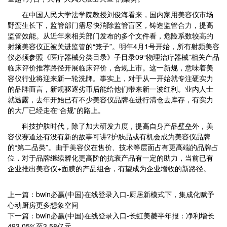
在中国人民大学法学院教授刘俊海看来，国内家用美容仪市场
野蛮生长下，监管部门需尽快消除监管盲区，铸造监管合力，提高
监管效能。从近年来相关部门发布的多个文件看，危险系数较高的
射频美容仪正被关进监管的“笼子”。明年4月1号开始，所有射频美容
仪必须参照《医疗器械分类目录》子目录09“物理治疗器械”相关产品
临床评价推荐路径开展临床评价，合规上市。这一新规，意味着美
容仪行业将迎来新一轮洗牌。事实上，对于从一开始就专注硬实力
的品牌而言，新规驱逐劣币后能给他们带来新一波红利。业内人士
就透露，去年开始已有不少美容仪品牌在进行清仓去库存，有实力
的大厂已经走在“合规”的路上。
科技护肤时代，除了加大研发力度，提高自身产品壁垒外，美
容仪赛道还有没有新的故事可讲?护肤品或有机会成为美容仪品牌
的“第二品类”。由于美容仪在售价、技术等层面占有更高端的品牌占
位，对于品牌继续孵化更高阶的抗衰产品有一定的助力，当前已有
企业推出美容仪+面膜的产品组合，有望成为企业增收的新路径。
上一篇：bwin必赢(中国)在线登录入口-厨居新模式下，集成化赋予
心动厨房更多想象空间
下一篇：bwin必赢(中国)在线登录入口-长虹美菱半年报：净利增长
493.05%至3.58亿元