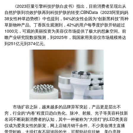
《2023巨量引擎科技护肤白皮书》指出，目前消费者呈现出从
自然护肤到功效护肤再到科技护肤的转变;CBNData《2023阿里妈妈
38女性种草趋势榜》中也提到，94%的女性会因为“创新黑科技”而种
草新物种产品。丁香医生观测到，42%的用户每季度护肤开销超过
1000元，可观的美丽投资为美容仪市场提供了极大的想象空间。前
瞻产业研究院数据预测，到2025年，我国家用美容仪市场规模将达
到251亿元到374亿元。
市场扩容之际，越来越多的品牌异军突起，产品更是层出不
穷，行业的“内卷”程度日趋白热化。脉冲、射频、光子等美容科技新
名词不断刷新消费者的认知，其中一种被称为“大排灯”的LED类美容
仪成为爱美女性的新宠，网上店铺月销千余件。不少美妆博主直播
带货时称，大排灯有不同波段的光，可帮助祛痘抗敏、美白亮肤、