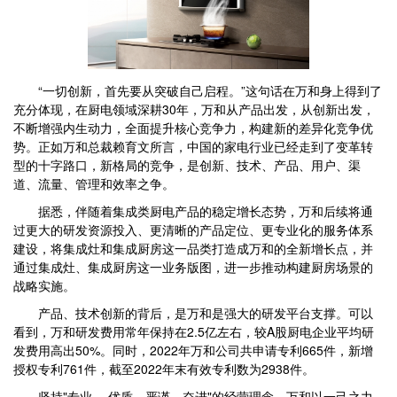
“一切创新，首先要从突破自己启程。”这句话在万和身上得到了
充分体现，在厨电领域深耕30年，万和从产品出发，从创新出发，
不断增强内生动力，全面提升核心竞争力，构建新的差异化竞争优
势。正如万和总裁赖育文所言，中国的家电行业已经走到了变革转
型的十字路口，新格局的竞争，是创新、技术、产品、用户、渠
道、流量、管理和效率之争。
据悉，伴随着集成类厨电产品的稳定增长态势，万和后续将通
过更大的研发资源投入、更清晰的产品定位、更专业化的服务体系
建设，将集成灶和集成厨房这一品类打造成万和的全新增长点，并
通过集成灶、集成厨房这一业务版图，进一步推动构建厨房场景的
战略实施。
产品、技术创新的背后，是万和是强大的研发平台支撑。可以
看到，万和研发费用常年保持在2.5亿左右，较A股厨电企业平均研
发费用高出50%。同时，2022年万和公司共申请专利665件，新增
授权专利761件，截至2022年末有效专利数为2938件。
坚持"专业、 优质、严谨、奋进"的经营理念，万和以一己之力