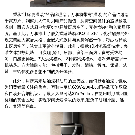
秉承“让家更温暖”的品牌理念，万和将带有“温暖”的产品传递给
千家万户。洞察到人们对厨电产品颜值、厨房空间设计的追求越发
深刻，而嵌入式厨电能更好地释放厨房空间，完美“隐身”融入家居环
境。基于此，万和推出了嵌入式蒸烤箱ZKQ18-ZK1，优雅酷黑的外
观完美融入家居风格，全嵌入式设计与厨房浑然一体，巧妙地释放
出厨房空间，视觉上更赏心悦目。此外，搭载4D对流温场技术，多
维立体加热烘烤，可实现顶部、后部、底部三面烤，食材受热均
匀，口感更鲜嫩。7大烘烤模式，2种蒸汽烤模式，各种烘焙需求一
机满足。六大辅助功能，包括烘干、发酵、清洁、解冻、保温、杀
菌，带给你更多意想不到的烹饪体验。
此外，厨房素来是油烟和油污的重灾区，如何赶走油烟，也成
为消费者最关注的焦点。万和油烟机CXW-200-L39F搭载顶侧双吸
和自动开合烟机设计，最大风量可达27m³/min，在使用时形成明显
拢烟的黄金区域，实现瞬间拢烟净吸的效果,避免了油烟扑脸、逃
逸、倒灌等痛点。