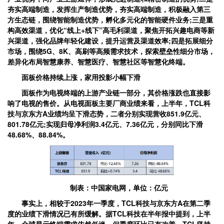
夯实高端制造，发挥生产制造优势，夯实高端制造，积极融入第三
方生态链，围绕智能制造优势，孵化多元化的智能硬件业务;三是重
构高效渠道，优化“线上+线下”高毛利渠道，聚焦开拓兴趣电商等新
兴渠道，强化品牌年轻化建设，提升运营及渠道效率;四是拓展细分
市场，围绕5G、8K、高刷等高频需求技术，探索壁垒性细分市场，
差异化布局智慧康养、智慧医疗、智慧社区等智慧化终端。
面板价格持续上涨，家用投影小幅下滑
面板作为电视终端的上游产业链一部分，其价格涨跌也直接影
响了电视的售价。从电视面板主要厂商业绩来看，上半年，TCL科
技与京东方A业绩均呈下滑态势，二者分别实现营收851.9亿元、
801.78亿元;实现归母净利润3.4亿元、7.36亿元，分别同比下滑
48.68%、88.84%。
制表：中国家电网，单位：亿元
事实上，相较于2023年一季度，TCL科技与京东方A在第二季
度的业绩下滑情况已有所缓解。据TCL科技在半年报中提到，上半
年，全球显示终端需求依然低迷，但季度环比已有改善。TCL坚持