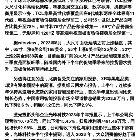
大尺寸化和高端化策略，积极发展交互白板、数字标牌、拼接屏等
商用显示业务，TCL华星高世代线覆盖四座8代线和两座全球最高11
代线，电视面板市场份额稳居全球前二，公司55寸及以上产品面积
占比提升至78%，55寸和75寸产品份额全球第一，65寸产品份额全
球第二，无影屏和 120HZ 等高端电视面板市场份额稳居全球第一。
据witsview，2023年8月，大尺寸面板延续之前上涨幅度，其
中，65寸上涨6美金到168美金，55寸上涨6美金到125美金，32寸
上涨2美金到38美金，目前面板厂商的大尺寸产品已经能稳定盈利，
三季度是面板旺季，随着国内外下半年的促销季带来的拉货需求提
升，面板价格有望持续上涨。
另值得注意的是，此前备受关注的家用投影、XR等黑电品类，
却没有迎来预期中的高涨。据奥维云网发布报告，上半年，连续多
年保持高速增长态势的家用智能投影行业，首次半年度出现同比负
增长态势，中国家用智能投影市场全渠道推总销量为323.8万台，同
比下降2.6 %，销额61.2亿元，同比下降2.9%。
激光投影头部企业光峰科技2023年半年报显示，上半年公司实
现营收10.73亿元，同比下滑15.45%，归母净利润7491.46万元，同
比增长62.98%，显然，公司营收下滑也与家用投影行业整体下滑有
关，光峰科技在半年报中提到，进入 2023 年，大众消费偏好趋于谨