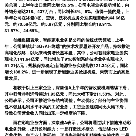
关总署，上半年出口量同比增长9.5%，公司电视业务逆势增长，内
外销分别达218、437万台，同比增长8%、6%。值得一提的是，上
半年公司在冰箱(柜)、空调、洗衣机业务分别实现营收约44.66亿
元、约70.58亿元、约5.87亿元，分别同比增长约18.91%、
31.57%、44.69%。
创维集团表示，智能家电业务是公司的传统优势领域，上半
年，公司继续以“5G+AI+终端”的技术发展思路开发产品，持续推进
高端化战略，以此来构筑增长基本盘，其中，公司智能家电业务实
现收入141.64亿元，同比增加了9%;智能系统技术业务实现收入
51.21亿元，规模保持稳定;新能源业务实现营收121.34亿元，同比
增长188.2%，进一步展现了新能源业务抢抓机遇、乘势而上的高质
量发展。
相较于以上三家企业，深康佳A上半年的营收规模则继续下滑，
其中归母净利润亏损达1.93亿元，同比大幅下滑211.53%。对此，
公司表示，公司正推进业务结构调整，主动优化了部分与主业协同
性不强且毛利水平不高的工贸业务，工贸业务规模同比大幅下滑，
导致公司营业收入同比出现一定幅度的下降。
而在彩电业务方面，深康佳A表示，公司将通过以下措施推动彩
电业务升级，提升盈利能力：一是打造技术壁垒，借助Micro LED
产业优势，向产业上游延伸，形成先进制造和精密制造的优势;二是