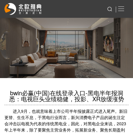
bwin必赢(中国)在线登录入口-黑电半年报洞
悉：电视巨头业绩稳健，投影、XR放缓涨势
进入9月，也就意味着上市公司半年报披露正式进入尾声。新旧
更替、生生不息，于黑电行业而言，新兴消费电子产品的诞生注定
会冲击以电视为代表的传统黑电业，因此，对黑电企业来说，2023
年上半年来，除了要聚焦主营业务外，拓展新业务、聚焦长期盈利