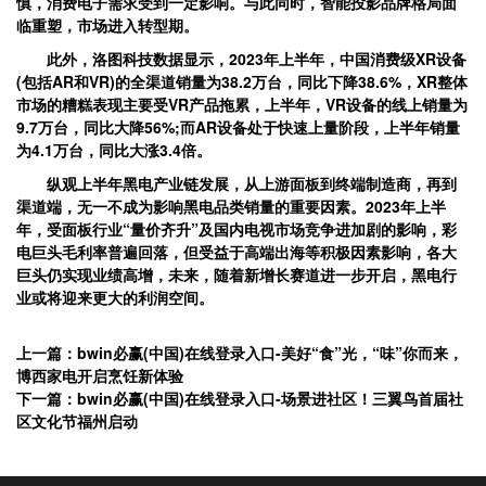
慎，消费电子需求受到一定影响。与此同时，智能投影品牌格局面
临重塑，市场进入转型期。
此外，洛图科技数据显示，2023年上半年，中国消费级XR设备
(包括AR和VR)的全渠道销量为38.2万台，同比下降38.6%，XR整体
市场的糟糕表现主要受VR产品拖累，上半年，VR设备的线上销量为
9.7万台，同比大降56%;而AR设备处于快速上量阶段，上半年销量
为4.1万台，同比大涨3.4倍。
纵观上半年黑电产业链发展，从上游面板到终端制造商，再到
渠道端，无一不成为影响黑电品类销量的重要因素。2023年上半
年，受面板行业“量价齐升”及国内电视市场竞争进加剧的影响，彩
电巨头毛利率普遍回落，但受益于高端出海等积极因素影响，各大
巨头仍实现业绩高增，未来，随着新增长赛道进一步开启，黑电行
业或将迎来更大的利润空间。
上一篇：bwin必赢(中国)在线登录入口-美好“食”光，“味”你而来，
博西家电开启烹饪新体验
下一篇：bwin必赢(中国)在线登录入口-场景进社区！三翼鸟首届社
区文化节福州启动