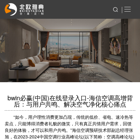
bwin必赢(中国)在线登录入口-海信空调高增背
后：与用户共鸣、解决空气净化核心痛点
“如今，用户理性消费更加凸现，传统的低价、省电、速冷热等
卖点，只能博得消费者礼貌的微笑，只有真正共情用户需求，回馈
良好的体验，才可以和用户共鸣。”海信空调预研技术部副总经理张
旭，在2023-2024中国空调行业高峰论坛(以下简称：空调高峰论坛)