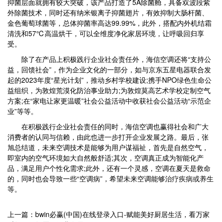
抑菌层面就拥有较大突破，该产品打造了5A除菌舱，具备双波段紫
外除菌技术，同时还有纳米银离子抑菌翅片，有效抑制大肠杆菌、
金色葡萄球菌等，总体抑菌率高达99.99%，此外，搭配内外机结霜
清洗和57℃高温烘干，可以全维度净化家居环境，让呼吸回归享
受。
除了在产品上积极践行企业社会责任外，海信空调还将“支持公
益，回馈社会”，作为企业文化的一部分，如与京东五星电器联合发
起的2023年度“星光计划”，推动乡村学校建设;携手NPO绿色生命公
益组织，为敦煌荒漠化防治事业助力;为敦煌莫高艺术学校定制空气
方案;在“家电让家更温暖”社会公益活动中收获社会公益活动“示范企
业”等等。
在积极践行企业社会责任的同时，海信空调也赢得社会和广大
消费者的认同与信赖，由此也进一步打开企业发展之路。最后，张
旭总结道，未来空调技术是能够为用户谋福祉，首先是自然空气，
即室内的空气环境如大自然般舒适;其次，空调真正成为智能化产
品，满足用户个性化需求;此外，还有一个灵感，空调在夏天是救命
的，同时也会导致一些“空调病”，希望未来空调能够治疗疾病或养生
等。
上一篇：bwin必赢(中国)在线登录入口-赋能美好厨居生活，看万家