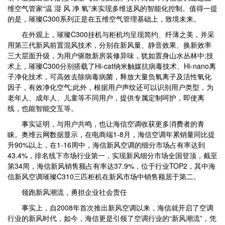
维空气管家“温 湿 风 净 氧”来实现多维送风的智能化控制。值得一提
的是，璀璨C300系列正是在五维空气管理基础上，致境未来。
在外观上，璀璨C300挂机与柜机均呈现简约、纤薄之美，并采
用第三代新风前置混风技术，分别在新风量、静音效果、换新效率
三大层面升级，为用户驱散新房装修异味，犹如置身山水丛林中;技
术上，璀璨C300分别搭载了Hi-cat纳米触媒抗病毒技术、Hi-nano离
子净化技术，可高效去除病毒病菌，释放大量负氧离子及活性氧化
因子，有效净化空气;此外，根据用户声纹还可以识别用户类型，为
老年人、成年人、儿童等不同用户，提供专属定制呵护，即使离
线，也能智能交互等。
事实证明，与用户共鸣，也让海信空调收获更多消费者的青
睐。奥维云网数据显示，在电商端1-8月，海信空调年累销量同比提
升90%以上，在1-16周中，海信新风空调的细分市场占有率达到
43.4%，排名线下市场行业第一，实现新风细分市场全国登顶，截至
第34周，海信新风销售额占有率达37.9%，位于行业TOP2，其中海
信新风空调璀璨C310三匹柜机在新风市场中销售额居于第二。
领跑新风潮流，勇担企业社会责任
事实上，自2008年首次推出新风空调以来，海信就开启了空调
行业的新风时代，如今，海信更是引领了空调行业的“新风潮流”，凭