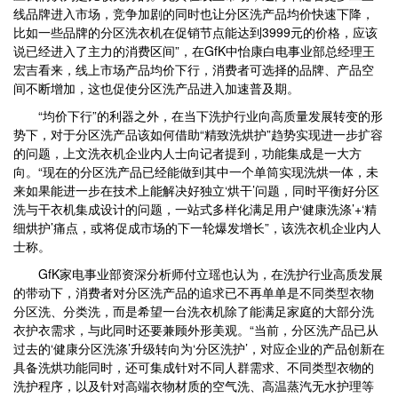
线品牌进入市场，竞争加剧的同时也让分区洗产品均价快速下降，
比如一些品牌的分区洗衣机在促销节点能达到3999元的价格，应该
说已经进入了主力的消费区间”，在GfK中怡康白电事业部总经理王
宏吉看来，线上市场产品均价下行，消费者可选择的品牌、产品空
间不断增加，这也促使分区洗产品进入加速普及期。
“均价下行”的利器之外，在当下洗护行业向高质量发展转变的形
势下，对于分区洗产品该如何借助“精致洗烘护”趋势实现进一步扩容
的问题，上文洗衣机企业内人士向记者提到，功能集成是一大方
向。“现在的分区洗产品已经能做到其中一个单筒实现洗烘一体，未
来如果能进一步在技术上能解决好独立‘烘干’问题，同时平衡好分区
洗与干衣机集成设计的问题，一站式多样化满足用户‘健康洗涤’+‘精
细烘护’痛点，或将促成市场的下一轮爆发增长”，该洗衣机企业内人
士称。
GfK家电事业部资深分析师付立瑶也认为，在洗护行业高质发展
的带动下，消费者对分区洗产品的追求已不再单单是不同类型衣物
分区洗、分类洗，而是希望一台洗衣机除了能满足家庭的大部分洗
衣护衣需求，与此同时还要兼顾外形美观。“当前，分区洗产品已从
过去的‘健康分区洗涤’升级转向为‘分区洗护’，对应企业的产品创新在
具备洗烘功能同时，还可集成针对不同人群需求、不同类型衣物的
洗护程序，以及针对高端衣物材质的空气洗、高温蒸汽无水护理等