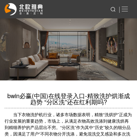
bwin必赢(中国)在线登录入口-精致洗护烘渐成
趋势 “分区洗”还在红利期吗?
当下衣物洗护机行业，诸多市场数据表明，精致“洗烘护”正成为
行业发展的重要趋势，市场上，从满足衣物高效洗涤到健康洗烘再
到精细养护的产品层出不穷。“分区洗”作为其中“历史”较久的细分品
类，因满足了用户“不同衣物分开洗涤，避免混洗交叉感染和多次洗