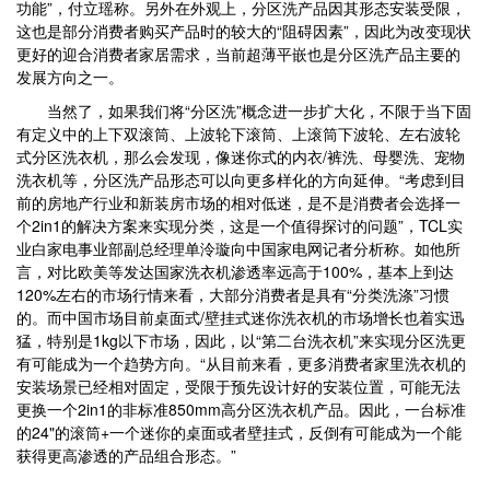
功能”，付立瑶称。另外在外观上，分区洗产品因其形态安装受限，
这也是部分消费者购买产品时的较大的“阻碍因素”，因此为改变现状
更好的迎合消费者家居需求，当前超薄平嵌也是分区洗产品主要的
发展方向之一。
当然了，如果我们将“分区洗”概念进一步扩大化，不限于当下固
有定义中的上下双滚筒、上波轮下滚筒、上滚筒下波轮、左右波轮
式分区洗衣机，那么会发现，像迷你式的内衣/裤洗、母婴洗、宠物
洗衣机等，分区洗产品形态可以向更多样化的方向延伸。“考虑到目
前的房地产行业和新装房市场的相对低迷，是不是消费者会选择一
个2in1的解决方案来实现分类，这是一个值得探讨的问题”，TCL实
业白家电事业部副总经理单泠璇向中国家电网记者分析称。如他所
言，对比欧美等发达国家洗衣机渗透率远高于100%，基本上到达
120%左右的市场行情来看，大部分消费者是具有“分类洗涤”习惯
的。而中国市场目前桌面式/壁挂式迷你洗衣机的市场增长也着实迅
猛，特别是1kg以下市场，因此，以“第二台洗衣机”来实现分区洗更
有可能成为一个趋势方向。“从目前来看，更多消费者家里洗衣机的
安装场景已经相对固定，受限于预先设计好的安装位置，可能无法
更换一个2in1的非标准850mm高分区洗衣机产品。因此，一台标准
的24"的滚筒+一个迷你的桌面或者壁挂式，反倒有可能成为一个能
获得更高渗透的产品组合形态。”