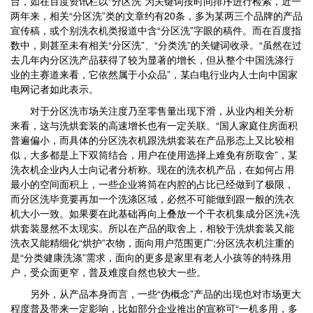
台，如在百度资讯栏以“分区洗”为关键词按时间排序进行检索，近一
两年来，相关“分区洗”类的文章约有20条，多为某两三个品牌的产品
宣传稿，或个别洗衣机类报道中含“分区洗”字眼的稿件。而在百度指
数中，则甚至未有相关“分区洗”、“分类洗”的关键词收录。“虽然在过
去几年内分区洗产品获得了较为显著的增长，但从整个中国洗涤行
业的主赛道来看，它依然属于小众品”，某白电行业内人士向中国家
电网记者如此表示。
对于分区洗市场关注度乃至零售量出现下滑，从业内相关分析
来看，这与洗烘套装的高速增长也有一定关联。“国人家庭住房面积
普遍偏小，而具体的分区洗衣机跟洗烘套装在产品形态上又比较相
似，大多都是上下双筒结合，用户在使用选择上难免有所取舍”，某
洗衣机企业内人士向记者分析称。现在的洗衣机产品，在如何占用
最小的空间面积上，一些企业将筒在内腔的占比已经做到了极限，
而分区洗毕竟要再加一个洗涤区域，必然不可能做到跟一般的洗衣
机大小一致。如果要在此基础再向上叠放一个干衣机集成分区洗+洗
烘套装显然不太现实。所以在产品的取舍上，相较于洗烘套装又能
洗衣又能精细化“烘护”衣物，面向用户范围更广;分区洗衣机注重的
是“分类健康洗涤”需求，面向的更多是家里有老人小孩等的特殊用
户，受众面更窄，普及难度自然也较大一些。
另外，从产品本身而言，一些“伪概念”产品的出现也对市场更大
程度普及带来一定影响，比如部分企业推出的宣称可“一机多用，多