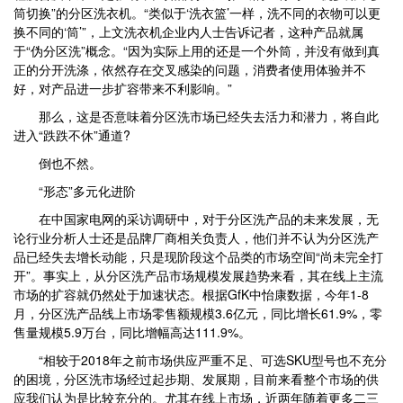
筒切换”的分区洗衣机。“类似于‘洗衣篮’一样，洗不同的衣物可以更
换不同的‘筒’”，上文洗衣机企业内人士告诉记者，这种产品就属
于“伪分区洗”概念。“因为实际上用的还是一个外筒，并没有做到真
正的分开洗涤，依然存在交叉感染的问题，消费者使用体验并不
好，对产品进一步扩容带来不利影响。”
那么，这是否意味着分区洗市场已经失去活力和潜力，将自此
进入“跌跌不休”通道?
倒也不然。
“形态”多元化进阶
在中国家电网的采访调研中，对于分区洗产品的未来发展，无
论行业分析人士还是品牌厂商相关负责人，他们并不认为分区洗产
品已经失去增长动能，只是现阶段这个品类的市场空间“尚未完全打
开”。事实上，从分区洗产品市场规模发展趋势来看，其在线上主流
市场的扩容就仍然处于加速状态。根据GfK中怡康数据，今年1-8
月，分区洗产品线上市场零售额规模3.6亿元，同比增长61.9%，零
售量规模5.9万台，同比增幅高达111.9%。
“相较于2018年之前市场供应严重不足、可选SKU型号也不充分
的困境，分区洗市场经过起步期、发展期，目前来看整个市场的供
应我们认为是比较充分的。尤其在线上市场，近两年随着更多二三