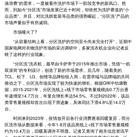
涤浪费”的需求，一度被看作洗护市场下一阶段竞争的新风口。然
而，到如今“分区洗”市场发展已近十时间，却依然为洗护赛道的“小
众品类”。并且，对比洗烘套装等品类的强势崛起，“分区洗”产品的
市场声量似乎有所减弱。
市场哑火了?
“从容量结构上看，分区洗护的空间至今尚未完全打开”，近期中
国家电网对衣物洗护市场的采访调研中，多家洗衣机企业向记者反
映了这样的行业现象。
“分区洗”洗衣机，最早由卡萨帝于2015年推出市场，凭借“一机
双滚筒”的专利设计，创造了新的市场需求。后几年，随着美的、
TCL、松下、LG、创维等品牌纷纷入局，在需求端与品牌端的共同
推动之下，分区洗市场实现了较为快速的增长。根据GfK中怡康数
据，2015-2021年，分区洗线上+线下市场零售量规模由0.7万台逐
年递增至14.7万台，年复合增长率达54.5%。不过到2022年，该品
类零售量规模却首次出现下滑迹象，具体同比下滑4.8%至14.0万
台。
时间来到2023年，疫情放开后各行业消费逐渐回暖复苏，而分
区洗市场从数据来看，今年1-8月该品类线上+线下市场零售量规模
约为10.4万台，回暖基调并不明显。记者又查询了相关信息资讯平