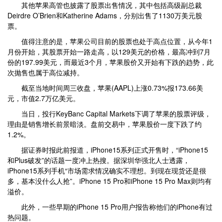
其他苹果高管也披露了股票出售情况，其中包括高级副总裁
Deirdre O’Brien和Katherine Adams，分别出售了1130万美元股
票。
值得注意的是，苹果公司目前的股票也处于高点位置，从今年1
月份开始，其股票开始一路走高，以129美元的价格，最高冲到7月
份的197.99美元，而最近3个月，苹果股价又开始有下跌的趋势，此
次抛售也属于高位减持。
截至当地时间周三收盘，苹果(AAPL)上涨0.73%报173.66美
元，市值2.7万亿美元。
当日，投行KeyBanc Capital Markets下调了苹果的股票评级，
理由是销售增长前景暗淡。盘前交易中，苹果股价一度下跌了约
1.2%。
据证券时报此前报道，iPhone15系列正式开售时，“iPhone15
和Plus破发”的话题一度冲上热搜。据深圳华强北人士透露，
iPhone15系列手机“市场需求情况确实不理想。到现在现货还是很
多，基本没什么人抢”。iPhone 15 Pro和iPhone 15 Pro Max则均有
溢价。
此外，一些早期的iPhone 15 Pro用户报告称他们的iPhone有过
热问题。