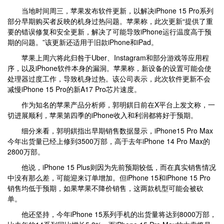
当地时间周三，苹果发布软件更新，以解决iPhone 15 Pro系列
部分早期购买者反映的机身过热问题。苹果称，此次更新“提供了重
要的错误修复和安全更新，解决了可能导致iPhone运行温度高于预
期的问题。”该更新还适用于旧款iPhone和iPad。
苹果上周六将此归咎于Uber、Instagram和部分游戏等应用程
序，以及iPhone软件本身的漏洞。苹果称，新设备的设置可能会使
处理器过度工作，导致机身过热。该公司表示，此次软件更新不会
减慢iPhone 15 Pro的新A17 Pro芯片速度。
作为知名的苹果产品分析师，郭明錤日前在X平台上发文称，一
切进展顺利，苹果第四季的iPhone收入和利润都将好于预期。
细分来看，郭明錤指出早期销售数据显示，iPhone15 Pro Max
今年出货量已经上修到3500万部，高于去年iPhone 14 Pro Max的
2800万部。
他说，iPhone 15 Plus则因为先前预期较低，而在真实销售情况
中没有那么差，可能迎来订单增加。但iPhone 15和iPhone 15 Pro
销售均低于预期，如果苹果不降价销售，这两款机型可能会被砍
单。
他还坚持，今年iPhone 15系列手机的出货量将达到8000万部，