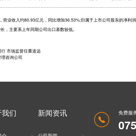
收入约80.93亿元，同比增加36.53%;归属于上市公司股东的净利润约5
长，主要系上年同期公司出口基数较低。
横行 市场监督任重道远
立管理咨询公司
于我们
新闻资讯
免费服
07
简介
公司新闻