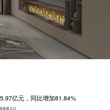
.97亿元，同比增加81.84%
在线登录入口