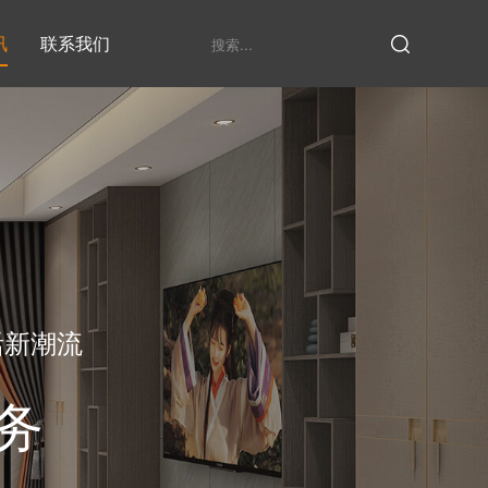
讯
联系我们
鞋柜系列
衣柜系列
家具定制厂家
发展历程
衣帽间
活新潮流
务