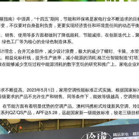
指南》中强调，“十四五”期间，节能和环保将是家电行业不断追求的目
转变，不仅要对自身盈利负责，更要实现经济责任和环境责任间的动态平
销售、使用等多方面都做到了降低能耗、节能减排。在创新迭代上，聚
、绿色工厂等为核心的全绿色制造体系。
计理念，合并冗余部件，减少设计浪费，极大的减少了螺钉、卡箍、水管
、精益化标杆线，提升生产效率，减小能源的消耗;格兰仕智能制造“灯塔
放在能够减少烹饪过程中能源消耗的数字烹饪的研究和推广上。家电企业
断提高。2023年5月1日，家用空调性能标准正式实施。根据国家标准
等级要求的产品不允许生产和销售。同等条件下，能效等级越高，空调所
、在节能方面有着明显优势的空调产品。澳柯玛携柜式玲珑新风空调、玲
QZ/QS产品，APF达5.28，远超国家新一级能效标准，较老三级挂机