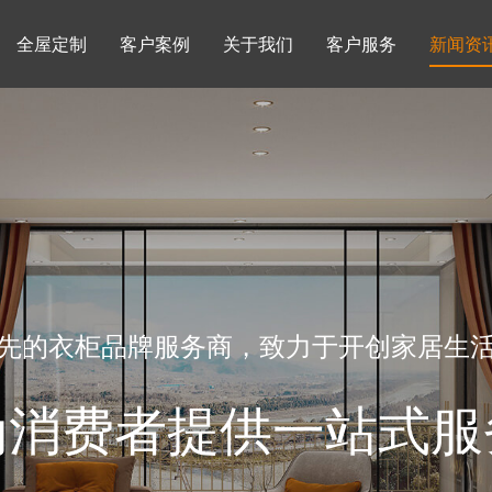
全屋定制
客户案例
关于我们
客户服务
新闻资
书柜系列
酒柜系列
企业文化
行业动态
书房
榻榻米房
品牌理念
产品知识
先的衣柜品牌服务商，致力于开创家居生
为消费者提供一站式服