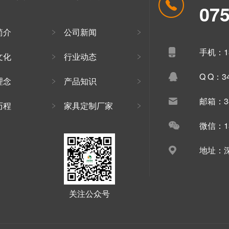
07
简介
公司新闻
手机：13
文化
行业动态
Q Q：34
理念
产品知识
邮箱：34
历程
家具定制厂家
微信：13
地址：深
关注公众号