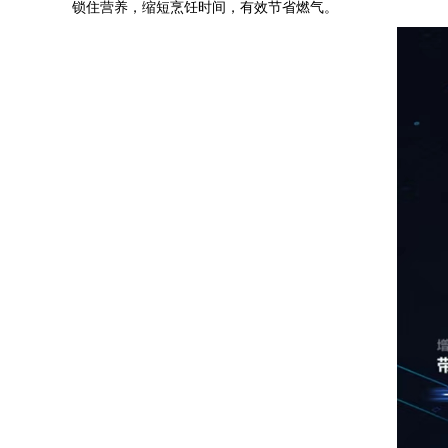
锁住营养，缩短烹饪时间，有效节省燃气。