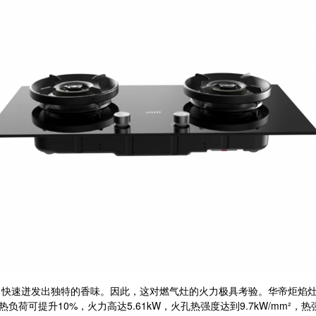
迸发出独特的香味。因此，这对燃气灶的火力极具考验。华帝炬焰灶具有
荷可提升10%，火力高达5.61kW，火孔热强度达到9.7kW/mm²，