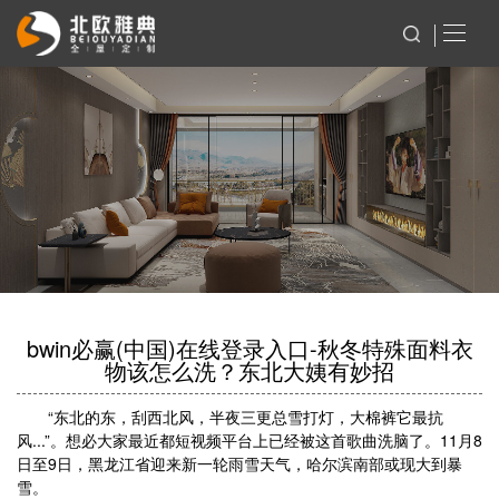
bwin必赢(中国)在线登录入口-秋冬特殊面料衣
物该怎么洗？东北大姨有妙招
“东北的东，刮西北风，半夜三更总雪打灯，大棉裤它最抗
风...”。想必大家最近都短视频平台上已经被这首歌曲洗脑了。11月8
日至9日，黑龙江省迎来新一轮雨雪天气，哈尔滨南部或现大到暴
雪。