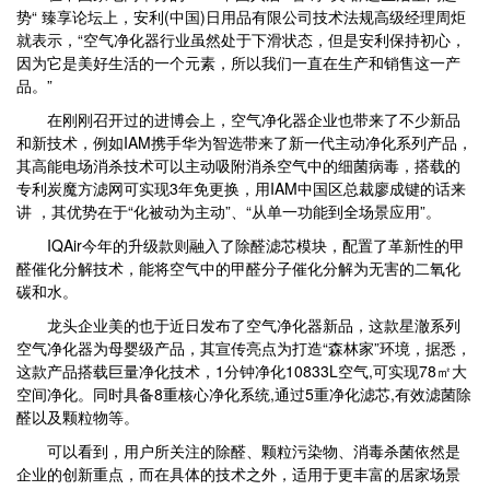
势“ 臻享论坛上，安利(中国)日用品有限公司技术法规高级经理周炬
就表示，“空气净化器行业虽然处于下滑状态，但是安利保持初心，
因为它是美好生活的一个元素，所以我们一直在生产和销售这一产
品。”
在刚刚召开过的进博会上，空气净化器企业也带来了不少新品
和新技术，例如IAM携手华为智选带来了新一代主动净化系列产品，
其高能电场消杀技术可以主动吸附消杀空气中的细菌病毒，搭载的
专利炭魔方滤网可实现3年免更换，用IAM中国区总裁廖成键的话来
讲 ，其优势在于“化被动为主动”、“从单一功能到全场景应用”。
IQAir今年的升级款则融入了除醛滤芯模块，配置了革新性的甲
醛催化分解技术，能将空气中的甲醛分子催化分解为无害的二氧化
碳和水。
龙头企业美的也于近日发布了空气净化器新品，这款星澈系列
空气净化器为母婴级产品，其宣传亮点为打造“森林家”环境，据悉，
这款产品搭载巨量净化技术，1分钟净化10833L空气,可实现78㎡大
空间净化。同时具备8重核心净化系统,通过5重净化滤芯,有效滤菌除
醛以及颗粒物等。
可以看到，用户所关注的除醛、颗粒污染物、消毒杀菌依然是
企业的创新重点，而在具体的技术之外，适用于更丰富的居家场景