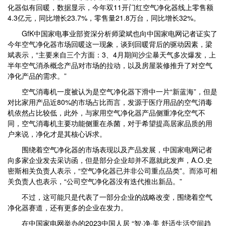
化器似有回暖，数据显示，今年双11开门红空气净化器线上零售额
4.3亿元，同比增长23.7%，零售量21.8万台，同比增长32%。
GfK中国家电事业部资深分析师梁斌也向中国家电网记者证实了
今年空气净化器市场回暖这一现象，谈到回暖背后的驱动因素，梁
斌表示，“主要来自三个方面：3、4月期间沙尘暴天气多次爆发，上
半年空气消杀概念产品对市场的拉动，以及房屋装修推升了对空气
净化产品的需求。”
空气消毒机一度被认为是空气净化器下滑中一片“新蓝海”，但是
对比家用产品近80%的市场占比而言，发源于医疗用品的空气消毒
机依然占比较低，此外，与家用空气净化器产品侧重净化空气不
同，空气消毒机主要功能侧重在杀菌，对于希望提高居家品质的用
户来说，净化才是其核心诉求。
围绕着空气净化器的市场表现以及产品发展，中国家电网记者
向多家企业发去采访函，但是部分企业却并不愿就此发声，A.O.史
密斯相关负责人表示，“空气净化器已并非公司重点品类”。而添可相
关负责人也表示，“公司空气净化器没有迭代推出新品。”
不过，这可能只是代表了一部分企业的战略改变，围绕着空气
净化器赛道，还有更多的企业在发力。
在中国家电网举办的2023中国人居 “智·净·美 舒适生活空间趋