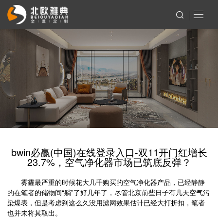
bwin必赢(中国)在线登录入口-双11开门红增长
23.7%，空气净化器市场已筑底反弹？
雾霾最严重的时候花大几千购买的空气净化器产品，已经静静
的在笔者的储物间“躺”了好几年了，尽管北京前些日子有几天空气污
染爆表，但是考虑到这么久没用滤网效果估计已经大打折扣，笔者
也并未将其取出。