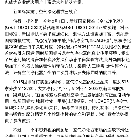
也成为企业解决用户丰富需求的解决方案。
新国标实施，空气净化器或已筑底
值得一提的是，今年5月1日，新版国家标准《空气净化器》
(GB/T 18801-2022)替代老国标GB/T 18801-2015正式实施，对比
旧标准，新国标技术要求更加细化，测试方法也更加丰富。例如新
国标将颗粒物、气态污染物(甲醛)的洁净空气量CADR值与累积净化
量CCM值进行了关联对应，净化能力CADR和CCM关联指标的概念
首次被引入国标;同时新国标考虑空气净化器的真实使用环境，提出
了气态污染物混合加载实验方法和动态平衡实验方法;此外新国标还
增加了净化器去除病毒性能评价方法，采用“人工嗅辨”定性评价方
法，评价空气净化器产生的二次异味以及去除异味的能力等。
2015国标修订实施的时候，空气净化器的线上品牌一度从595
家减少至127家，大大净化了行业，针对今年2022版新国标的实
施，梁斌认为，“新国标落地实施对空净行业发展起到有正面引领作
用，如新国标检测(颗粒物、甲醛)上限提高、增加CADR(洁净空气
量)与CCM(累积净化量)关联、病毒去除性能、待机功率、洁净空气
量与噪音对应分档等几个检测指标的确立和更新，为消费者选购提
供了参考依据。”
不过，一个不容忽视的问题是，空气净化器市场的连续下滑让
企业们赶到压力重重之时，更多的功能兼容的新产品似乎也在抢夺