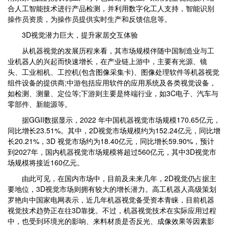
合人工智能技术进行产品检测，并利用数字化工人支持，智能识别
操作员资质，为操作员提供实时生产和反馈信息等。
3D视觉潜力巨大，提升家居交互体验
从机器视觉的发展历程来看，其市场规模伴随中国制造业与工
业机器人的兴起而快速增长，在产业链上游中，主要有光源、镜
头、工业相机、工控机(包含图像采集卡)、图像处理软件等机器视觉
组件设备的提供商;中游包括应用软件的应用系统及各类视觉设备，
如检测、测量、定位等;下游则主要是终端行业，如3C电子、汽车与
零部件、新能源等。
据GGII数据显示，2022 年中国机器视觉市场规模170.65亿元，
同比增长23.51%。其中，2D视觉市场规模约为152.24亿元，同比增
长20.21%，3D 视觉市场约为18.40亿元，同比增长59.90%，预计
到2027年，国内机器视觉市场规模将超过560亿元，其中3D视觉市
场规模将接近160亿元。
由此可见，在国内市场中，目前及未来几年，2D视觉仍占据主
要地位，3D视觉市场则拥有较大的增长潜力。高工机器人高级策划
罗艳向中国家电网表示，近几年机器视觉备受资本青睐，目前机器
视觉技术趋势正在往3D靠拢。不过，机器视觉技术在实际应用过程
中，也受到环境光的影响、来料材质是否反光、成像效果等因素影