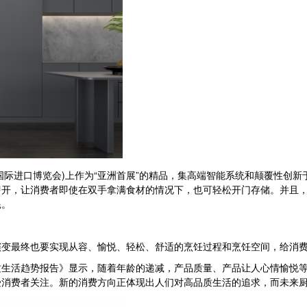
国际进口博览会)上作为“亚洲首展”的精品，集高端智能系统和颠覆性创
开，让消费者即使在双手拿满食材的情况下，也可轻松开门存储。并且，
耗。
最终也要实现从容、愉悦、轻松、舒适的烹饪过程和烹饪空间，给消费
活趋势报告》显示，随着年龄的递减，产品质量、产品让人心情愉悦等
受消费者关注。新的消费方向正体现出人们对高品质生活的追求，而未来