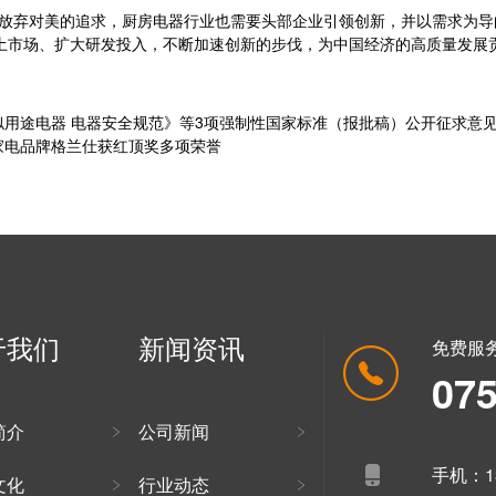
放弃对美的追求，厨房电器行业也需要头部企业引领创新，并以需求为导
土市场、扩大研发投入，不断加速创新的步伐，为中国经济的高质量发展
类似用途电器 电器安全规范》等3项强制性国家标准（报批稿）公开征求意
民家电品牌格兰仕获红顶奖多项荣誉
于我们
新闻资讯
免费服
07
简介
公司新闻
手机：13
文化
行业动态