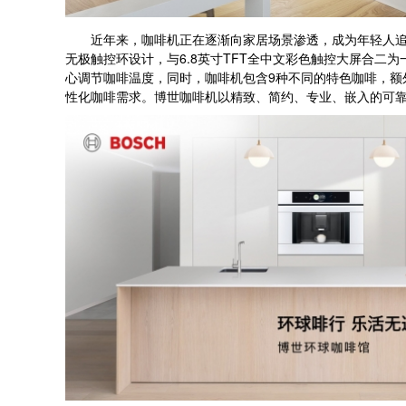
近年来，咖啡机正在逐渐向家居场景渗透，成为年轻人追求高品
无极触控环设计，与6.8英寸TFT全中文彩色触控大屏合二为
心调节咖啡温度，同时，咖啡机包含9种不同的特色咖啡，额
性化咖啡需求。博世咖啡机以精致、简约、专业、嵌入的可