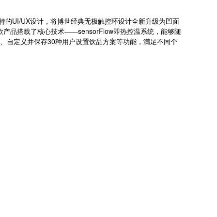
的UI/UX设计，将博世经典无极触控环设计全新升级为凹面
品搭载了核心技术——sensorFlow即热控温系统，能够随
洁、自定义并保存30种用户设置饮品方案等功能，满足不同个