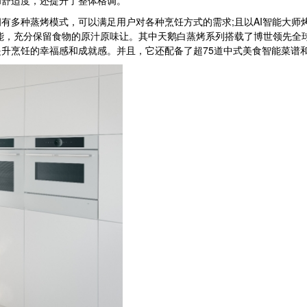
种蒸烤模式，可以满足用户对各种烹饪方式的需求;且以AI智能大师烤
能，充分保留食物的原汁原味让。其中天鹅白蒸烤系列搭载了博世领先全球
升烹饪的幸福感和成就感。并且，它还配备了超75道中式美食智能菜谱和