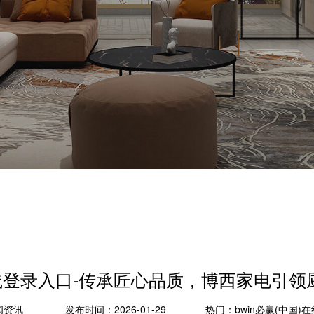
)在线登录入口-传承匠心品质，博西家电引
闻资讯
发布时间：2026-01-29
热门：
bwin必赢(中国)