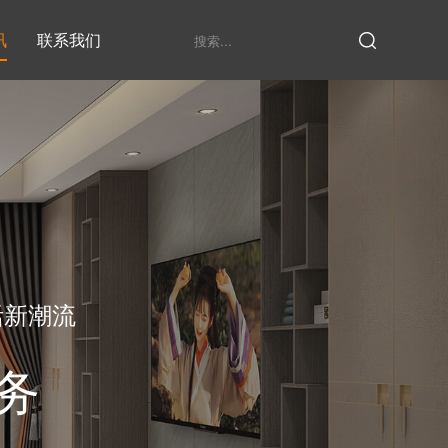
讯
联系我们
鞋柜系列
衣柜系列
家具定制厂家
发展历程
衣帽间
活新潮流
务