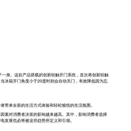
新于一身。这款产品搭载的创新轻触开门系统，首次将创新轻触
当冰箱开门角度小于20度时则会自动关门，有效降低因为忘
者带来全新的生活方式体验和轻松愉悦的生活氛围。
因素对消费者决策的影响越来越高。其中，影响消费者选择
厨电发展也必将被这些趋势所定义和引领。