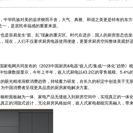
，中华民族对美的追求锲而不舍，大气、典雅、和谐之美更是特有的东方
”之一，是居民幸福感的重要来源。
是容易发生“脏、乱”现象的重灾区。时代在进步，国人的厨房形态也发
机，现在，人们不仅要求厨房电器使用便捷，更要求厨房空间整体美观舒
电网共同发布的《2023中国厨房&电器“嵌入式/集成/一体化”趋势》
中怡康数据显示，今年上半年，嵌入式厨电以43.2亿的零售规模、5.4
眼光精准洞察消费趋势，持续蓄力研发，在长久的积淀中创造美于无形
，为中国消费者呈现更具品质的厨房家电解决方案。
柜面板融为一体、家电产品无缝嵌入到厨房空间中，实现真正的一体化
现真正的消隐式设计，无论厨房风格如何，嵌入式家电都能完美融入，带