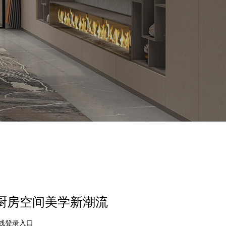
领厨房空间美学新潮流
在线登录入口