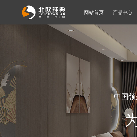
网站首页
产品中心
入墙整体衣柜
移门系列
公司简介
公司新闻
客厅柜
中国领