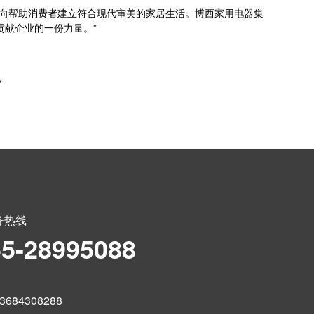
向帮助消费者建立符合现代审美的家居生活。博西家用电器集
贡献企业的一份力量。”
见
务热线
55-28995088
684308288