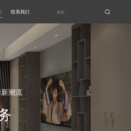
讯
联系我们
鞋柜系列
衣柜系列
家具定制厂家
发展历程
衣帽间
活新潮流
务