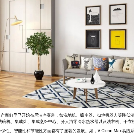
商们早已开始布局洁净赛道，如洗地机、吸尘器、扫地机器人等降低清洁
洗碗机、集成灶、集成烹饪中心、分人浴零冷水热水器以及洗衣机、干衣
、智能性和节能性方面都有了显著的发展。如，V-Clean Max易洁