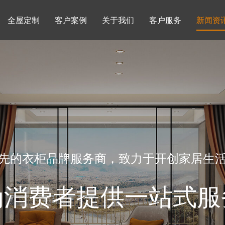
全屋定制
客户案例
关于我们
客户服务
新闻资
书柜系列
酒柜系列
企业文化
行业动态
书房
榻榻米房
品牌理念
产品知识
先的衣柜品牌服务商，致力于开创家居生
为消费者提供一站式服