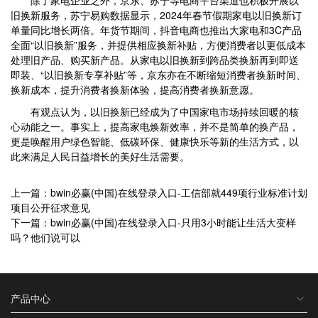
除了家电企业之外，京东、苏宁等电商平台渠道也积极开展以
旧换新服务，苏宁易购数据显示，2024年春节假期家电以旧换新订
单量同比增长两倍。年货节期间，抖音电商也推出大家电和3C产品
全面“以旧换新”服务，并提供相应换新补贴，方便消费者以更低成本
处理旧产品、购买新产品。从家电以旧换新到跨品类换新再到即送
即装、“以旧换新专享补贴”等，京东亦在不断缩短消费者换新时间、
换新成本，提升消费者换新体验，提高消费者换新意愿。
有观点认为，以旧换新已经成为了中国家电市场持续回暖的核
心动能之一。事实上，提高家电焕新效率，并不是简单的换产品，
更是唤醒用户绿色智能、低碳环保、健康快乐等新的生活方式，以
此来满足人民日益增长的美好生活需要。
上一篇：bwin必赢(中国)在线登录入口-工信部就449项行业标准计划
项目公开征求意见
下一篇：bwin必赢(中国)在线登录入口-只用3小时能让生活大变样
吗？他们说可以
产品中心