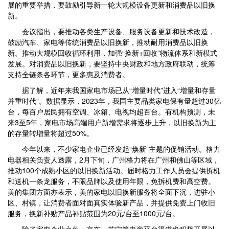
展的重要举措，要鼓励引导新一轮大规模设备更新和消费品以旧换
新。
会议指出，要推动各类生产设备、服务设备更新和技术改造，
鼓励汽车、家电等传统消费品以旧换新，推动耐用消费品以旧换
新。推动大规模回收循环利用，加强“换新+回收”物流体系和新模式
发展。对消费品以旧换新，要坚持中央财政和地方政府联动，统筹
支持全链条各环节，更多惠及消费者。
据了解，近年来我国家电市场已从“增量时代”进入“增量和存量
并重时代”。数据显示，2023年，我国主要品类家电保有量超过30亿
台，每百户居民拥有空调、冰箱、电视均超百台。有机构预测，未
来3至5年，家电市场高端用户新增需求将逐步上升，以旧换新为主
的存量转增量将超过50%。
今年以来，不少家电企业已经发起“焕新”主题的促销活动。格力
电器相关负责人透露，2月下旬，广州格力将在广州和佛山等区域，
推动100个成熟小区的以旧换新活动。届时格力工作人员会提供拆机
和送机一条龙服务，不限品牌以及使用年限，免拆机费和高空费。
美的集团方面亦表示，美的家电以旧换新服务将全面下沉，进驻小
区、村镇，让消费者面对面真实体验新产品，并提供免费上门收旧
服务，换新补贴产品补贴范围为20元/台至1000元/台。