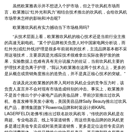
虽然欧莱雅表示并不想进入个护市场，但之于吹风机市场而
言，欧莱雅以“红外光和风力”相结合技术推出的吹风机，会给吹风机
市场带来怎样的影响和冲击呢?
欧莱雅吹风机有实力撼动当下市场格局吗?
“从技术层面上看，欧莱雅吹风机的核心技术还是当前行业主推
的高速无刷电机。”某个护品牌相关负责人对中国家电网分析说，而
红外光(或红外线)护理是很多年前就有的技术，主流品牌基本都不采
用这项技术，主要原因是光感应技术很难拿出实际改善护发的效
果，实验数据上也难有具有充分说服力的佐证，当前吹风机主要的
护理技术是负离子护理，“我认为欧莱雅在这两个技术点上，更多的
是从概念或营销角度推出的造势点，并不是真正核心技术的突破。”
在谈及此次欧莱雅的跨界入局对吹风机企业的竞争压力时，该
负责人直言并不会对现有市场造成特别的冲击。事实上，欧莱雅并
不是首个推出个护小家电产品的美妆品牌，早前沙宣推出过吹风
机、卷直发棒等美发小家电，美国美容品牌Sally Beauty推出过吹风
机产品，赛博集团旗下Rowenta品牌和时装设计师KARL
LAGERFELD(老佛爷)推出过联名款吹风机等，“传统的吹风机是在
商超、专业电器店、线上等渠道销售，而这些美妆品牌的吹风机更
多是通过美妆专卖店或时装类渠道销售，更多是定位这些专卖店的