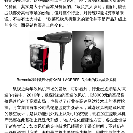
特定消费群体。这些品牌推出的吹风机产品，其品牌和联名所带来
的价值，其实是大于产品本身价值的。”该负责人谈到，他们可能会
占领部分高端市场的份额，但对整个行业、对传统C端消费市场来
说，不会有太大冲击，“欧莱雅吹风机带来的变化并不是产品升级上
的变化，而是销售渠道上的变化。”
Rowenta和时装设计师KARL LAGERFELD推出的联名款吹风机
纵观近两年吹风机市场的发展，可以看到，行业已逐渐陷入“高
速”内卷中。2016年，戴森推出的高速吹风机，以3000元的高昂售
价迅速抢占了高端市场，也带动了行业在高速马达技术上的深度挖
掘。月立集团有限公司营销总监厉力众表示，戴森吹风机隐藏风道
的镂空设计，是从功能到外观上从0到1的突破，现在的主流吹风机
产品都在此基础上做迭代升级，“在人性化便捷性方面，各企业也做
了诸多尝试，如吹风机的充电技术已经研究了很长时间，不过仍有
一些瓶颈难以突破，充电是要将电能转换为热能，因此续航能力会