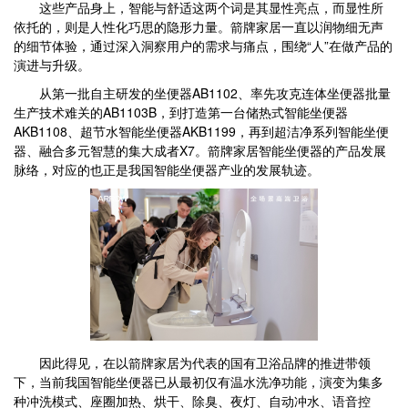
这些产品身上，智能与舒适这两个词是其显性亮点，而显性所
依托的，则是人性化巧思的隐形力量。箭牌家居一直以润物细无声
的细节体验，通过深入洞察用户的需求与痛点，围绕“人”在做产品的
演进与升级。
从第一批自主研发的坐便器AB1102、率先攻克连体坐便器批量
生产技术难关的AB1103B，到打造第一台储热式智能坐便器
AKB1108、超节水智能坐便器AKB1199，再到超洁净系列智能坐便
器、融合多元智慧的集大成者X7。箭牌家居智能坐便器的产品发展
脉络，对应的也正是我国智能坐便器产业的发展轨迹。
因此得见，在以箭牌家居为代表的国有卫浴品牌的推进带领
下，当前我国智能坐便器已从最初仅有温水洗净功能，演变为集多
种冲洗模式、座圈加热、烘干、除臭、夜灯、自动冲水、语音控