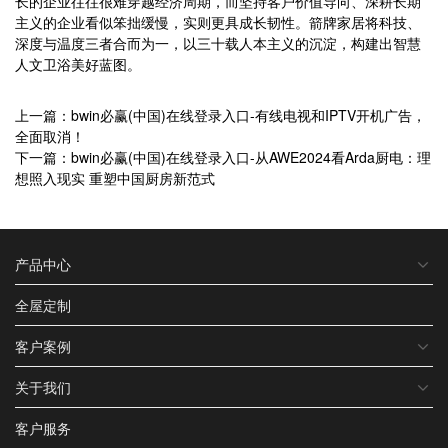
长的企业往往很难穿越经济周期，而坚持客户价值导向、深耕长期
主义的企业看似笨拙缓慢，实则更具成长韧性。箭牌家居将科技、
深度与温度三者合而为一，以三十载人本主义的沉淀，构建出智慧
人文卫浴美好蓝图。
上一篇：bwin必赢(中国)在线登录入口-有线电视和IPTV开机广告，
全面取消！
下一篇：bwin必赢(中国)在线登录入口-从AWE2024看Arda厨电：理
想照入现实 重塑中国厨房新范式
产品中心
全屋定制
客户案例
关于我们
客户服务