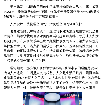
于市场端，消费者已用他们的实际行动投出自己的一票。截至
2023年，箭牌家居智能坐便器、连体坐便器及蹲便器的年销售量超
560万台，每年服务超百万级家庭用户。
人文设计，从物理空间到生活灵感空间的全面关怀
著名建筑师贝聿铭曾说：一座理想的建筑满足居住需求只是基
本使命，能够承载居住者对美好生活的想象和期待，才是让人安放
心灵的家。在人居关系早已发生颠覆性改变的今天，消费者特别是
年轻消费者，对卫浴产品的需求已不仅局限在基本功能性层面，而
是追求一种可以体现他们自身生活态度的极致体验。这种诉求之于
品牌而言，则是要将科技与生活完美结合，给消费者从物理空间到
生活灵感空间全面“人”的关怀。
理论如此，那么该如何付诸于实践呢?箭牌家居的理解是要从生
活向人文进发，生活是人文的根基、人文是生活的践行，因而今年
箭牌家居定位“智慧人文卫浴”，以人本科技打造智慧生活。这在于从
单品需求供给向智能化全场景解决方案的进阶，这里面包含的，除
智慧人文产品外，还蕴含着在产品、场景设计美学上的人文态度。