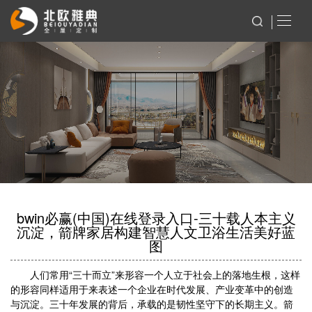
bwin必赢(中国)在线登录入口-三十载人本主义
沉淀，箭牌家居构建智慧人文卫浴生活美好蓝
图
人们常用“三十而立”来形容一个人立于社会上的落地生根，这样
的形容同样适用于来表述一个企业在时代发展、产业变革中的创造
与沉淀。三十年发展的背后，承载的是韧性坚守下的长期主义。箭