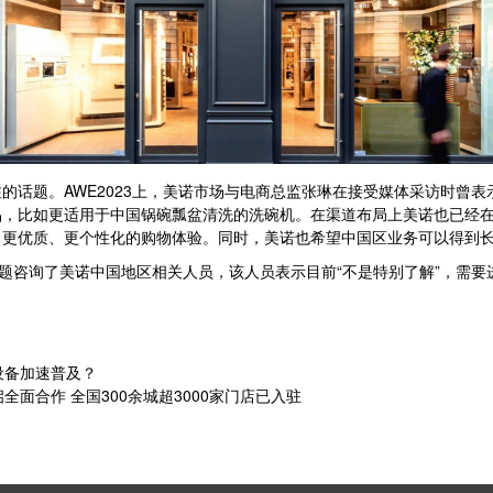
题。AWE2023上，美诺市场与电商总监张琳在接受媒体采访时曾表
，比如更适用于中国锅碗瓢盆清洗的洗碗机。在渠道布局上美诺也已经在
、更优质、更个性化的购物体验。同时，美诺也希望中国区业务可以得到
咨询了美诺中国地区相关人员，该人员表示目前“不是特别了解”，需要
养设备加速普及？
全面合作 全国300余城超3000家门店已入驻