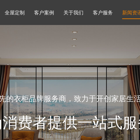
全屋定制
客户案例
关于我们
客户服务
新闻资
书柜系列
酒柜系列
企业文化
行业动态
书房
榻榻米房
品牌理念
产品知识
先的衣柜品牌服务商，致力于开创家居生
为消费者提供一站式服