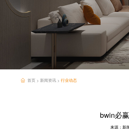
首页
新闻资讯
行业动态
>
>
bwin
来源：
新