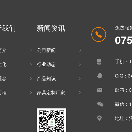
于我们
新闻资讯
免费服
07
简介
公司新闻
手机：13
文化
行业动态
Q Q：34
理念
产品知识
邮箱：34
历程
家具定制厂家
微信：13
地址：深