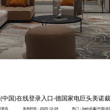
必赢(中国)在线登录入口-德国家电巨头美诺裁
闻资讯
发布时间：2025-12-29
热门：
bwin必赢(中国)