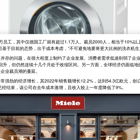
员工，其中仅德国工厂就有超过1.1万人。裁员2000人，相当于10%
基于目前的态势，出于成本考虑，“不可避免地要将更大比例的洗衣机生产以
存的问题，在很大程度上制约了企业发展。消费者需求低迷削弱了企业
值44.4回升，但仍然连续十几个月处于收缩区间。另一方面，全球经济仍面
关企业裁员潮的蔓延。
经济增长，其2022年销售额增长12.2%，达到54.3亿欧元，创公司
乎已经结束，该公司在去年成本激增，且收入较上一年度降低了9%。