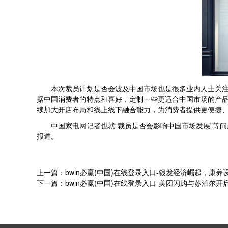
本次裁员计划是否会波及中国市场也是很多业内人士关注的话
据中国消费者的特点和喜好，定制一些更适合中国市场的产品
续加大开店布局和线上线下融合能力，为消费者提供更便捷
中国家电网记者也就“裁员是否会影响中国市场发展”等问题
报道。
上一篇：bwin必赢(中国)在线登录入口-银发经济崛起，康
下一篇：bwin必赢(中国)在线登录入口-美团闪购与苏泊尔开启